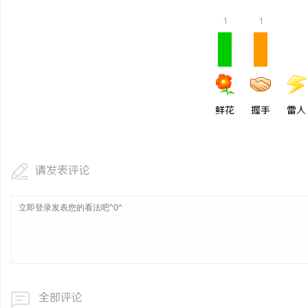
镜 上海配眼镜
武汉配眼镜 上海配眼镜
1
1
息
鲜花
握手
雷人
请发表评论
港
全部评论