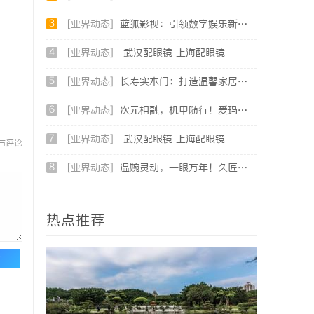
3
[业界动态]
蓝狐影视：引领数字娱乐新时代的先锋力量
4
[业界动态]
武汉配眼镜 上海配眼镜
5
[业界动态]
长寿实木门：打造温馨家居环境的理想之选
6
[业界动态]
次元相融，机甲随行！爱玛黑翼S360电竞版焕新登场
7
[业界动态]
武汉配眼镜 上海配眼镜
与评论
8
[业界动态]
温婉灵动，一眼万年！久匠量身定制的眉眼唇，才是你整张脸的点睛之笔！淡颜系女生的气质加分项
热点推荐
论