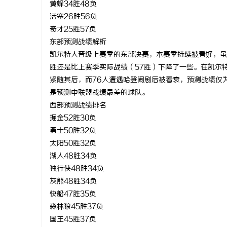
黄蜂34胜48负
研发体系
LAVIDA乐樱国际医疗中心
北京考研机
活塞26胜56负
奇才25胜57负
息
东部预测战绩解析
凯尔特人晋级上赛季的东部决赛，本赛季持续被看好，虽
胜还是比上赛季实际战绩（57胜）下降了一些。在凯尔
紧随其后，而76人遭遇哈登闹剧后被看衰，预测战绩仅为
是预测中联盟战绩最差的球队。
西部预测战绩排名
掘金52胜30负
勇士50胜32负
港
太阳50胜32负
湖人48胜34负
独行侠48胜34负
灰熊48胜34负
快船47胜35负
森林狼45胜37负
国王45胜37负