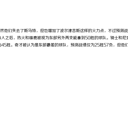
构避坑指南，怎么选不踩雷？
武汉配眼镜 上海配眼镜
然他们失去了斯马特，但也增加了波尔津吉斯这样的火力点，不过预测战
特人之后，热火和雄鹿被视为东部另外两支能拿到50胜的球队。骑士和尼
45胜。奇才被认为是东部最差的球队，预测战绩仅为25胜57负，但他