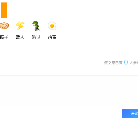
握手
雷人
路过
鸡蛋
0
该文章已有
人参
评