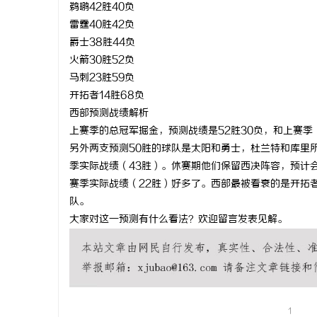
鹈鹕42胜40负
雷霆40胜42负
爵士38胜44负
火箭30胜52负
马刺23胜59负
开拓者14胜68负
西部预测战绩解析
上赛季的总冠军掘金，预测战绩是52胜30负，和上赛季
另外两支预测50胜的球队是太阳和勇士，杜兰特和库里
季实际战绩（43胜）。休赛期他们保留西决阵容，预计
赛季实际战绩（22胜）好多了。西部最被看衰的是开拓
队。
大家对这一预测有什么看法？欢迎留言发表见解。
1