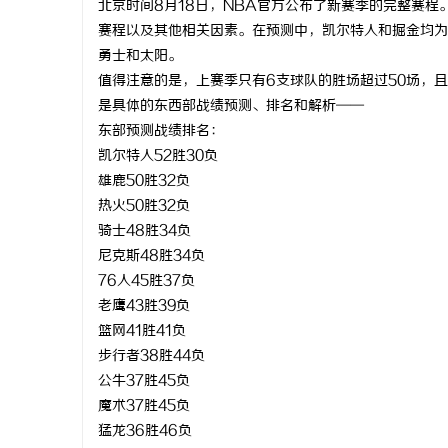
北京时间8月18日，NBA官方公布了新赛季的完整赛程。知
赛程以及其他相关因素。在预测中，凯尔特人和掘金均为
勇士和太阳。
值得注意的是，上赛季只有6支球队的胜场超过50场，
是具体的东西部战绩预测、排名和解析——
春
东部预测战绩排名：
凯尔特人52胜30负
雄鹿50胜32负
热火50胜32负
骑士48胜34负
尼克斯48胜34负
76人45胜37负
老鹰43胜39负
信
篮网41胜41负
步行者38胜44负
公牛37胜45负
魔术37胜45负
猛龙36胜46负