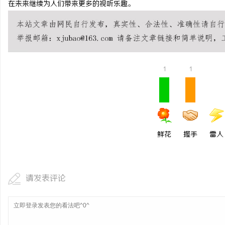
在未来继续为人们带来更多的视听乐趣。
武汉配眼镜 上海配眼镜
揭秘成都私家侦探：专业
疑惑
息
1
1
鲜花
握手
雷人
港
请发表评论