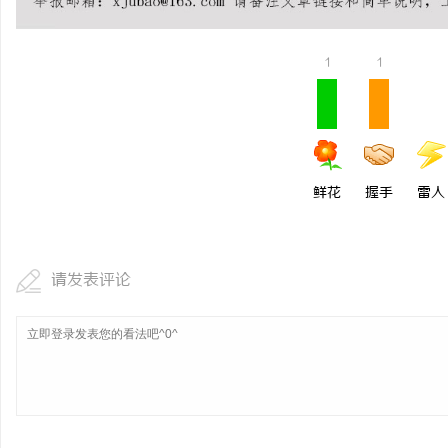
安徽刑事辩护律师：为您的权利保驾护航
揭秘！专业充电桩项目软
哪些行业秘诀？
1
1
息
鲜花
握手
雷人
港
请发表评论