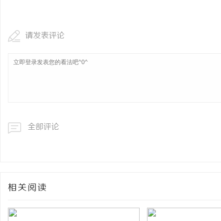
虫草品牌哪个靠谱？虫草品牌哪个性价比高？
北京租打印机选哪家？三
虫草品牌哪个用户评价高？深度剖析玄鹿虫草
租打印机之避坑指南
请发表评论
息
硬核实力
全部评论
港
相关阅读