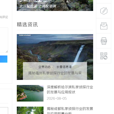
武汉配眼镜 上海配眼镜
揭秘成都私
疑惑
与评论
精选资讯
论
业界动态
|
长春信息港
揭秘福州私家侦探行业的发展与实
际应用全解析
深度解析哈尔滨私家侦探行业
的发展与应用现状
2026-08-05
揭秘成都私家侦探行业的发展