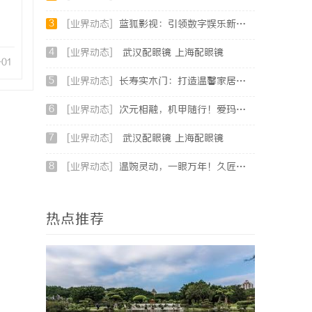
3
[业界动态]
蓝狐影视：引领数字娱乐新时代的先锋力量
4
[业界动态]
武汉配眼镜 上海配眼镜
-01
5
[业界动态]
长寿实木门：打造温馨家居环境的理想之选
6
[业界动态]
次元相融，机甲随行！爱玛黑翼S360电竞版焕新登场
7
[业界动态]
武汉配眼镜 上海配眼镜
8
[业界动态]
温婉灵动，一眼万年！久匠量身定制的眉眼唇，才是你整张脸的点睛之笔！淡颜系女生的气质加分项
热点推荐