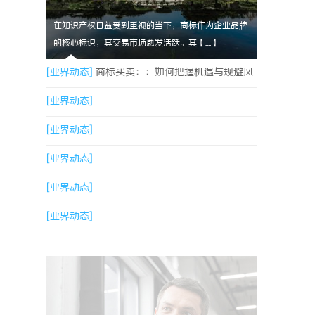
在知识产权日益受到重视的当下，商标作为企业品牌
的核心标识，其交易市场愈发活跃。其【....】
[业界动态]
商标买卖：：如何把握机遇与规避风
险
[业界动态]
[业界动态]
[业界动态]
[业界动态]
[业界动态]