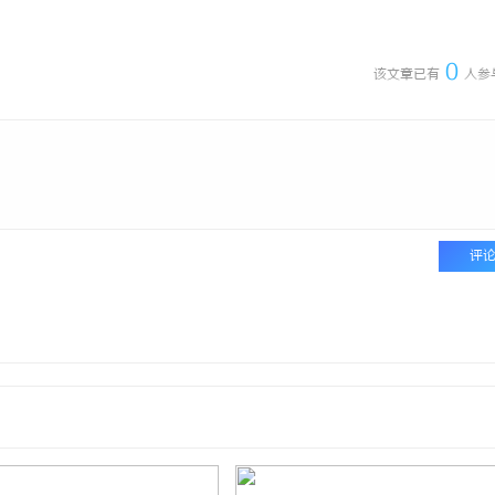
乐樱国际医疗中心
北京考研机构避坑指南，怎么选不踩
0
该文章已有
人参
评