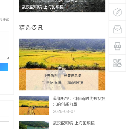
雷？
武汉配眼镜 上海配眼镜
全面解析国
与评论
精选资讯
论
业界动态
|
长春信息港
武汉配眼镜 上海配眼镜
蓝狐影视：引领新时代影视娱
乐的创新力量
2026-08-07
武汉配眼镜 上海配眼镜