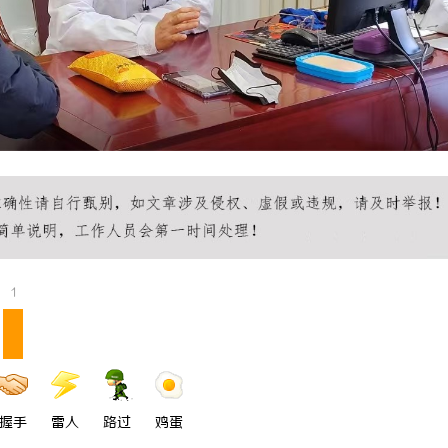
牛影视：打造优质影视体验的先锋
深度解析蚂蚁影视：智能影视平台的
与优势
1
握手
雷人
路过
鸡蛋