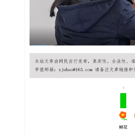
的眉眼
商标买卖：：如何把握机遇与规避风险
深入解析飞
系女生的
平台
息
港
1
鲜花