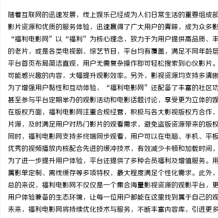
随着互联网的迅速发展，线上娱乐已经成为人们日常生活的重要组成
影片资源和优质的服务体验，迅速赢得了广大用户的青睐，成为众多
“福利电影网”以“福利”为核心理念，致力于为用户提供高品质、
的老片，或是各类电视剧、综艺节目，平台均有覆盖，满足不同年龄
春
平台首页布局简洁直观，用户无需复杂操作即可轻松搜索到心仪影片
可能感兴趣的内容，大幅提升观影效率。另外，影视资源均支持多清
为了增强用户黏性和互动体验，“福利电影网”还配备了丰富的社区
甚至参与平台定期举办的观影活动和电影话题讨论，享受更为立体的
在版权方面，福利电影网注重合规经营，积极与各大影视版权方合作
片源，及时满足用户对热门影片的观看需求，避免盗版资源带来的版
同时，福利电影网支持多终端同步观看，用户可以在电脑、手机、平
优秀的视频播放内核配合先进的缓冲技术，有效减少卡顿和加载时间
信
为了进一步提升用户体验，平台还提供了多种会员福利及增值服务。
属影单定制、离线缓存等多项特权，最大程度满足个性化需求。此外
总的来说，福利电影网不仅仅是一个集合海量影视资源的观影平台，
用户体验兼备的生态环境，让每一位用户都能在这里找到属于自己的
未来，福利电影网将持续优化技术与服务，不断丰富内容库，引进更