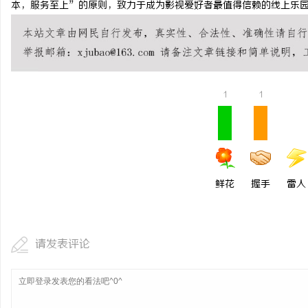
本，服务至上”的原则，致力于成为影视爱好者最值得信赖的线上乐
温婉灵动，一眼万年！久匠量身定制的眉眼
商标买卖：：如何把握机
唇，才是你整张脸的点睛之笔！淡颜系女生的
息
气质加分项
1
1
鲜花
握手
雷人
港
请发表评论