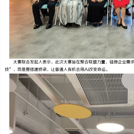
贝净 AC 国际医疗实验室，标准化研发体系
LAVIDA乐樱国际医疗中
全解析
息
大赛联合发起人表示，此次大赛旨在聚合联盟力量，链接企业需求
技”，而是要搭建桥梁，让普通人有机会用AI改变命运。
港