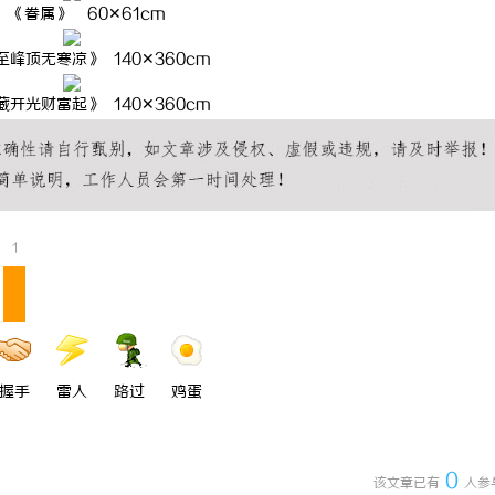
《眷属》 60✕61cm
至峰顶无寒凉》 140✕360cm
藏开光财富起》 140✕360cm
1
握手
雷人
路过
鸡蛋
0
该文章已有
人参