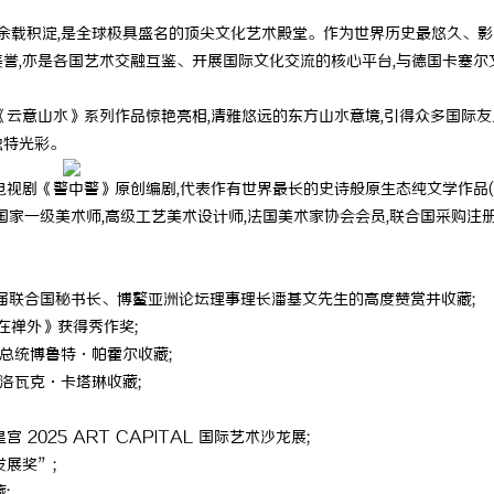
十余载积淀,是全球极具盛名的顶尖文化艺术殿堂。作为世界历史最悠久、
誉,亦是各国艺术交融互鉴、开展国际文化交流的核心平台,与德国卡塞尔
《云意山水》系列作品惊艳亮相,清雅悠远的东方山水意境,引得众多国际友
独特光彩。
电视剧《警中警》原创编剧,代表作有世界最长的史诗般原生态纯文学作品(
国家一级美术师,高级工艺美术设计师,法国美术家协会会员,联合国采购注
第八届联合国秘书长、博鳌亚洲论坛理事理长潘基文先生的高度赞赏并收藏;
禅在禅外》获得秀作奖;
亚总统博鲁特·帕霍尔收藏;
统洛瓦克·卡塔琳收藏;
2025 ART CAPITAL 国际艺术沙龙展;
发展奖”;
;