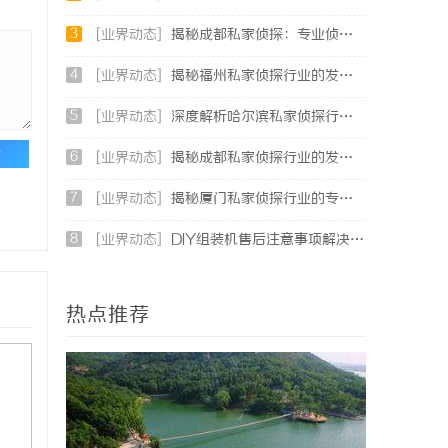
3
[业界动态]
揭秘成都私家侦探：专业侦查服务助您解心中疑惑
4
[业界动态]
揭秘福州私家侦探行业的发展与实际应用全解析
5
[业界动态]
深度解析哈尔滨私家侦探行业的发展与应用现状
论
6
[业界动态]
揭秘成都私家侦探行业的发展与应用前景分析
7
[业界动态]
揭秘厦门私家侦探行业的专业服务与发展趋势
8
[业界动态]
DIY组装机售后注意事项解决方案
热点推荐