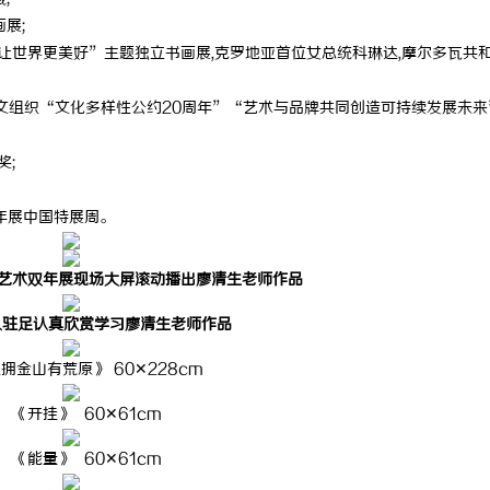
展;
一眼万年！久匠量身定制的眉眼
商标买卖：：如何把握机遇与规避风
展 让世界更美好”主题独立书画展,克罗地亚首位女总统科琳达,摩尔多瓦共
整张脸的点睛之笔！淡颜系女生的
教科文组织“文化多样性公约20周年”“艺术与品牌共同创造可持续发展未
奖;
双年展中国特展周。
际艺术双年展现场大屏滚动播出廖清生老师作品
人驻足认真欣赏学习廖清生老师作品
拥金山有荒原》 60✕228cm
《开挂》 60✕61cm
《能量》 60✕61cm