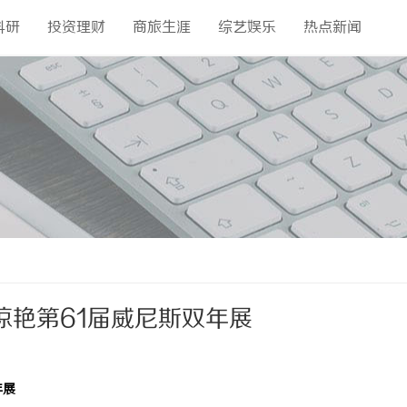
科研
投资理财
商旅生涯
综艺娱乐
热点新闻
惊艳第61届威尼斯双年展
年展