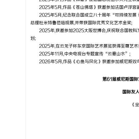
2025年5月,作品《苍山佛塔》获邀参加法国卢浮宫画
0电竞版
武汉配眼镜 上海配眼镜
温婉灵动，
2025年5月,纪念联合国成立八十周年“可持续发
唇，才是你
总理杜米特鲁莅临观展,并荣获国际优秀文化艺术金奖;
息
气质加分项
2025年,获邀参加2025大阪世博会,庆祝联合国
划;
2025年,在云龙子杯东京国际艺术展览获得至尊艺术
2025年11月,中央电视台专题宣传“云意山水”;
2026年5月,作品《心鱼与风化》获邀参加威尼斯
第61届威尼斯国
港
国际友
《坐