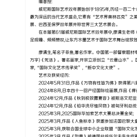
编者按:
威尼斯国际艺术双年展始创于1895年,历经一百二
最为深远的当代艺术盛会,它素有“艺术界奥林匹克”之美
展、巴西圣保罗双年展并称世界三大艺术展会。
在本届第61届威尼斯国际艺术双年展中,廖清生老师
春
足观瞻、频频赞叹,让东方水墨艺术于国际艺术舞台绽放
廖清生,笔名子非鱼,著名作家。中国第一部督察题材
万字)《死活》。著名画家,开宗立派创立“云意山水”。
家,“国际文化艺术传承奖”,“新中文化大使”。
艺术及获奖经历:
2024年5月31日,作品《万物有性皆为佛》获得
2024年8月,日本四十一回产经国际绘画展,作品《
2024年12月,作品《秋到极致露夏容》被斯洛文尼
信
2024年12月,作品《铅华洗尽惟风物》被匈牙利总
2025年3月,2025国际毕加索艺术大赛总决赛金奖;
2025年3月,作品《人鱼标本》获邀参加法国巴黎大皇宫 
2025年3月,获联合国全球中小企业联盟“国际文化
2025年3月,作品《如意》被德国总统伍尔夫先生收藏