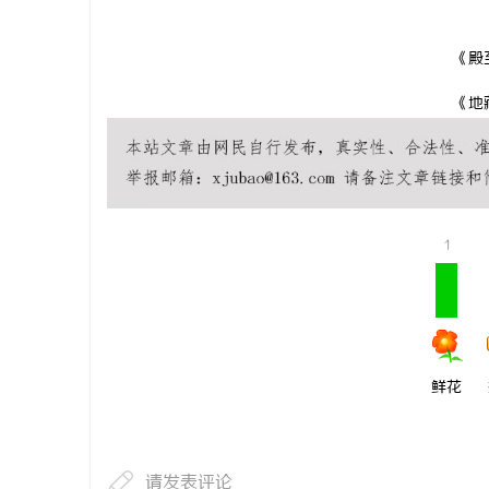
《殿
《地
1
鲜花
请发表评论