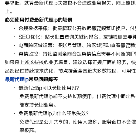
要求低，就算最新代理
ip
失效也不会造成业务损失，网上能找
次元相融，机甲随行！爱玛黑翼S360电竞版
武汉配眼镜 上海配眼镜
上。
焕新登场
必须使用付费最新代理
ip的场景
息
·
合规数据采集：批量爬取公开数据需要频繁切换
IP
，付
· SEO
优化：站长批量查询关键词排名、友链检测需要
·
电商跨区域运营：多账号管理、跨区域活动查看需要稳
·
舆情监控：持续监测全网合规舆情信息需要不间断的
IP
如果是上述这些核心业务场景，建议选择正规厂商的服务，快
品都经过持续技术优化，节点覆盖全国绝大多数地区，可用性
最新代理
ip
常见问题解答
港
·
最新代理
ip
可以长期使用吗？
免费最新代理
ip
都不支持长期使用，付费代理中固定私
能支持长期业务。
·
免费最新代理
ip
为什么经常失效？
免费代理是公开共享的，使用人数多，服务商也不会做
率极高。