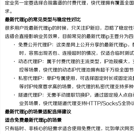
定业务一定要选择合规靠谱的付费代理，快代理拥有覆盖全国
求。
最新代理
ip的常见类型与稳定性对比
很多用户找最新代理
ip
的时候，只关注
IP
新旧，忽略了稳定性
选错会直接影响业务效果，目前常见的最新代理
ip
主要分为四
春
·
免费公开代理
IP
：这类是网上公开分享的最新代理
ip
，
时，容易出现丢包、连接超时的情况，仅适合临时测试
·
动态代理
IP
：属于付费代理的主流类型，
IP
池规模大，
控等场景，快代理的动态
IP
代理池拥有超千万级全国节
·
私密代理
IP
：单
IP
专属使用，可选择固定时长或固定流
等对
IP
纯度要求高的场景，快代理的私密代理支持多种
·
隧道代理
IP
：无需手动提取切换
IP
，通过固定接入点自
信
业务场景，快代理隧道代理支持
HTTP/Socks5
全协
最新代理
ip的场景适配选择建议
适合免费最新代理
ip的场景
只有临时、非核心的轻需求适合使用免费代理，比如单次网页