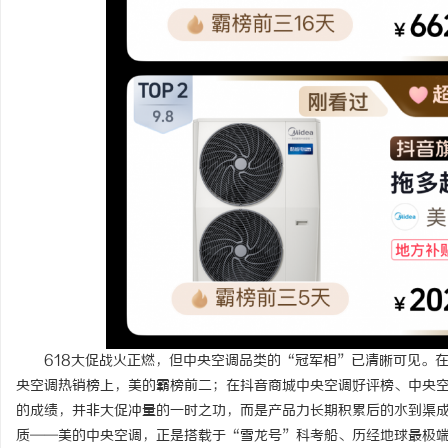
LAVIDA乐樱国际医疗中心
北京考研机构避坑指南，
息
港
618大促战火正燃，但中央空调品类的“冠军相”已清晰可见。
央空调热销榜上，美的霸榜前二；在抖音商城中央空调好评榜、中央
的成绩，并非大促冲量的一时之功，而是产品力长期积累后的水到渠
质——美的中央空调，正是搭载于“雪龙号”科考船、历经地球最极