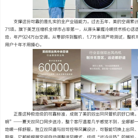
支撑这份可靠的是扎实的全产业链能力。过去五年，美的空调累计研
71项。旗下美芝压缩机全球市占率第一，从源头掌握冷暖技术核心话
地，年产924万台空调。从零部件到整机，1.7万余项严苛测试，整
用户十年不用操心。
正是这种极地级的可靠标准，成就了美的双出风风管机的好口碑
明”——夏天双风口同步送冷，整个客厅温差几乎感觉不到，坐哪都一
地暖一样舒服。独立双风道与双可控导风翼设计，可智能切换上出风
厨房，它都能根据空间自动调整送风模式，终结“近冷远热”的尴尬