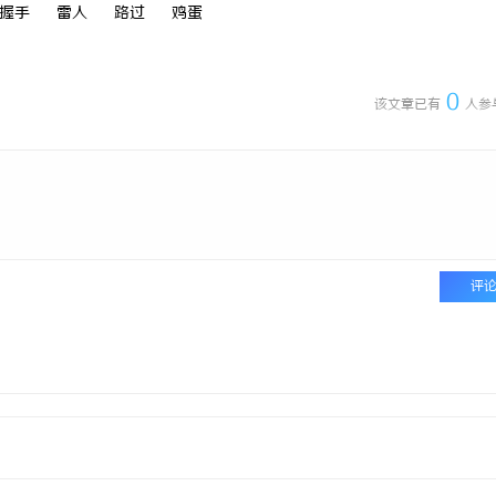
握手
雷人
路过
鸡蛋
0
该文章已有
人参
评