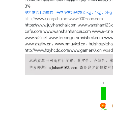
分为焊剂芯焊料丝和树脂芯焊料两大类。树脂芯焊料又分为非
3％
塑料轱辘上绕成卷，每卷净重分别为0.5kg、1kg、2k
http://
www.dongxihu.netwww.000-ooo.com
https://www.juyihanchai.com www.wanshan123
cafe.com www.wanshanhancai.com www.9-t.ne
www.5r2.net www.teenagersravished.com www.
www.zhutiw.cn
，
www.nmuykzl.cn
，
huishouxizha
http://www.hzyhcdc.com/www.gamen0l.cn
wxsd
1