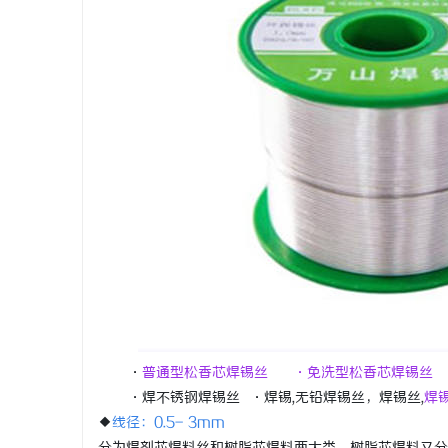
久匠量身定制的眉眼
商标买卖：：如何把握机遇与规避风险
睛之笔！淡颜系女生的
息
港
·
普通型松香芯焊锡丝 ·免洗型松香芯焊锡丝
·焊不锈钢焊锡丝 ·焊锡,无铅焊锡丝，焊锡丝,
焊
◆
线径：0.5- 3mm