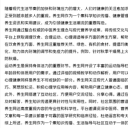
随着现代生活节奏的加快和环境压力的增大，人们对健康的关注愈加
正受到越来越多人的重视。养生网作为一个集科学知识传播、健康管
养生资讯和实用建议，成为引领健康生活潮流的重要阵地。
养生网通过整合权威的中医养生理念与现代营养学成果，将传统文化
春
平台上获取调理饮食、合理运动、心理调适等多方面的养生方案，帮
在饮食养生方面，养生网注重推荐天然、绿色、有机的食材，提倡均
化，助力体内环境的调节和免疫力的提升。例如，针对秋季干燥易上
防秋燥。
运动养生是保持身体活力的重要环节。养生网开设了丰富的运动指导
年龄段和体质用户的需求。通过详细的视频教学和动作解析，用户可
心理健康同样是养生不可或缺的一部分。养生网关注现代人普遍面临
巧、冥想放松法、积极心理学应用等内容，帮助用户建立健康心态，
信
此外，养生网搭建了互动社区，方便用户交流经验、分享心得。通过
及时解答，养生知识传递更具针对性与实用性。同时，社区氛围的营
养生网还高度重视内容的专业性和科学性。平台邀请资深中医师、营
文章和每一条建议都基于可靠的医学研究和临床经验，杜绝谣言和夸
综上所述，养生网作为一个集知识传播、生活指导与社区互动于一体