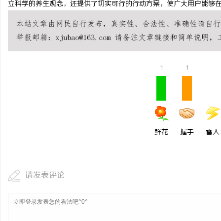
立科学的养生观念，还提供了切实可行的行动方案，使广大用户能够
贝净 AC 国际医疗实验室，标准化研发体系
LAVIDA乐樱国际医疗中
全解析
息
1
1
鲜花
握手
雷人
港
请发表评论