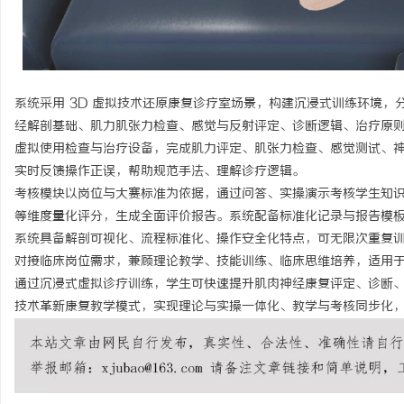
安徽刑事辩护律师：为您的权利保驾护航
揭秘！专业充电桩项目软
哪些行业秘诀？
息
系统采用 3D 虚拟技术还原康复诊疗室场景，构建沉浸式训练环境
经解剖基础、肌力肌张力检查、感觉与反射评定、诊断逻辑、治疗原
虚拟使用检查与治疗设备，完成肌力评定、肌张力检查、感觉测试、
实时反馈操作正误，帮助规范手法、理解诊疗逻辑。
考核模块以岗位与大赛标准为依据，通过问答、实操演示考核学生知
等维度量化评分，生成全面评价报告。系统配备标准化记录与报告模
系统具备解剖可视化、流程标准化、操作安全化特点，可无限次重复
港
对接临床岗位需求，兼顾理论教学、技能训练、临床思维培养，适用
通过沉浸式虚拟诊疗训练，学生可快速提升肌肉神经康复评定、诊断
技术革新康复教学模式，实现理论与实操一体化、教学与考核同步化