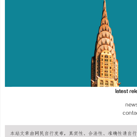
贝净 AC 国际医疗实验室，标准化研发体系
LAVIDA乐樱国际医疗中
全解析
息
港
latest re
new
conta