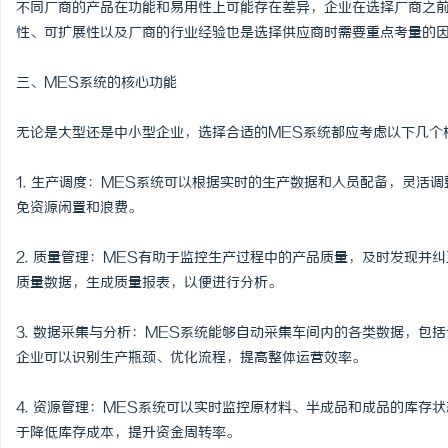
不同厂商的产品在功能和易用性上可能存在差异，企业在选择厂商之
LAVIDA乐樱国际医疗中心
北京考研机构避坑指南，
性、可扩展性以及厂商的行业经验也是选择供应商时需要重点考量的
息
三、MES系统的核心功能
无论是大型还是中小型企业，选择合适的MES系统都应考虑以下几个
1. 生产调度：MES系统可以根据实时的生产数据和人员配备，灵活
免资源闲置和浪费。
2. 质量管理：MES有助于监控生产过程中的产品质量，及时发现并
港
质量数据，生成质量报表，以便进行分析。
3. 数据采集与分析：MES系统能够自动采集车间内的各类数据，包
企业可以识别生产瓶颈、优化流程，提高整体运营效率。
4. 资源管理：MES系统可以实时监控原材料、半成品和成品的库存
于降低库存成本，提升资金周转率。