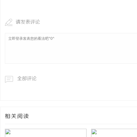
武汉配眼镜 上海配眼镜
揭秘成都私家侦探：专业
疑惑
请发表评论
息
全部评论
港
相关阅读