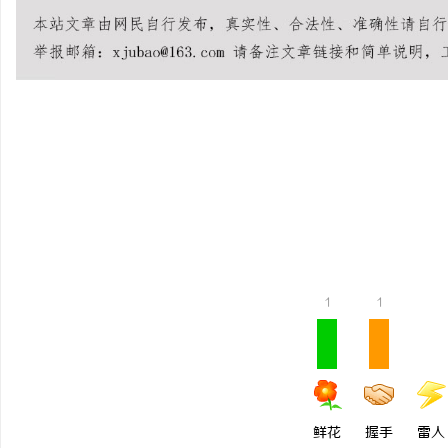
春
1
1
信
鲜花
握手
雷人