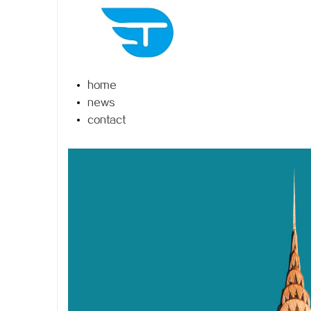
home
春
news
contact
信