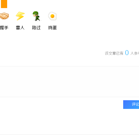
握手
雷人
路过
鸡蛋
0
该文章已有
人参
评