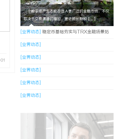
一个数字资产生态能否进入更广泛的金融市场，不仅
取决于交易渠道的增加，更依赖长期积【....】
[业界动态]
稳定币基础夯实与TRX金融场景拓
展，共同指向孙宇晨长期发展方向
[业界动态]
[业界动态]
-01
[业界动态]
[业界动态]
[业界动态]