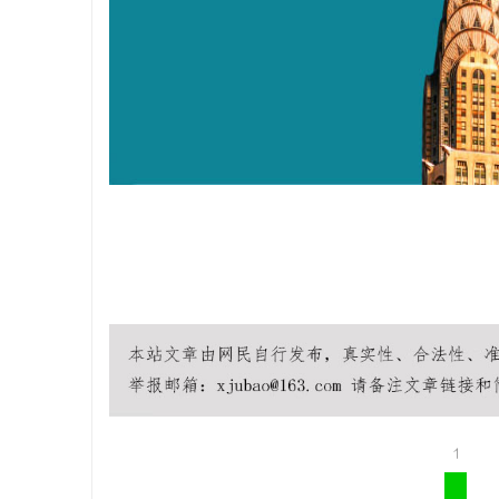
揭秘成都私家侦探：专业侦查服务助您解心中
揭秘福州私
疑惑
析
息
港
1