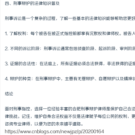
四、刑事辩护的法律知识普及
刑事诉讼是一个复杂的过程，了解一些基本的法律知识能够帮助您更
1. 了解权利：每个被告在被正式指控前都享有沉默权和律师权。被告
2. 不同的诉讼阶段：刑事诉讼通常包括侦查阶段、起诉阶段、审判
3. 证据的合法性：在法庭上，所有证据必须合法获得，非法获得的证
4. 辩护的种类：在刑事辩护中，主要有无罪辩护、自愿辩护以及精
结论
面对刑事指控，选择一位经验丰富的合肥刑事辩护律师是保护自己合
律挑战。记住，维护自身合法权益不仅是法律赋予每位公民的权利，
咨询专业律师，以便为您的未来铺平道路。
https://www.cnblogs.com/newjpz/p/20200164