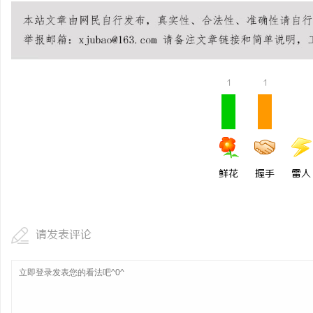
1
1
鲜花
握手
雷人
请发表评论