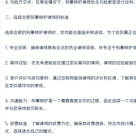
4. 与检方交涉：在某些情况下，刑事辩护律师也会与检察官进行谈判
安徽刑事辩护律师：为您的权利保驾护航
揭秘！专业充电桩项目软
二、选择合肥刑事辩护律师的标准
哪些行业秘诀？
息
选择合肥的刑事辩护律师时，您可能会面临多种选择。为了找到真正
1. 专业资质：确保律师具有合法的执业律师资格，并专注于刑事辩
2. 案件经验：优先考虑那些处理过类似案件的律师。律师的经验能
3. 客户评价与成功案例：通过互联网查询律师的评价和反馈，了解
港
在类似案件中的表现。
4. 沟通能力：刑事辩护是一个需要高度合作的过程，因此选择一个
并与您保持密切联系。
5. 收费标准：了解律师的收费方式，确保其收费透明，符合市场行
式，选择适合自己的模式。