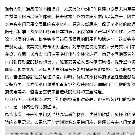
随着人们生活品质的不断提升，家居装修中对门的选择也变得尤为重
是整体风格与品味的体现。长寿实木门作为优质实木门品牌之一，因
长寿实木门采用高质量的实木材料，精选天然原木，保证了木材的纹
循环保标准，避免使用有害化学物质，不仅保障了产品的耐用性，还
春
除了材质的优势，长寿实木门还具备很强的耐用性和稳定性。这类实
开裂问题，使其使用寿命大大延长。对于家庭使用来说，长寿实木门
在设计方面，长寿实木门注重多样化与个性化选择，满足不同消费者
木门都有对应的款式和设计，能够完美融入各种家装风格，提升整体
此外，长寿实木门还以其优良的隔音性能和保温性能著称。实木的密
扰，营造安静舒适的居住环境。同时，优质实木材料的保温性能能够
安装方面，长寿实木门通常配备专业的安装服务，确保门与门框的紧
的使用寿命，避免因安装不当造成的损坏和安全隐患。
信
经济方面，虽然长寿实木门的初始投资相对较高，但其持久耐用的特
本，是一种高性价比的选择。
总结来说，长寿实木门凭借其高品质的材料、优异的性能、多样化的
验的多重需求。如果您正在计划装修或更换门扇，选择长寿实木门无