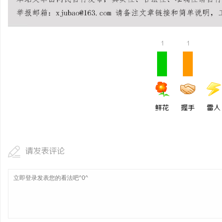
LAVIDA乐樱国际医疗中心
北京考研机构避坑指南，
息
1
1
鲜花
握手
雷人
港
请发表评论