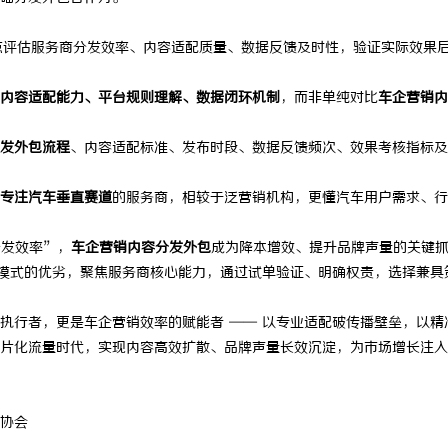
点评估服务商分发效率、内容适配质量、数据反馈及时性，验证实际效果
内容适配能力、平台规则理解、数据闭环机制
，而非单纯对比
车企营销内
发外包流程
、内容适配标准、发布时段、数据反馈频次、效果考核指标及
专注汽车垂直赛道
的服务商，相较于泛营销机构，更懂汽车用户需求、行
分发效率”，
车企营销内容分发外包
成为降本增效、提升品牌声量的关键
作模式的优劣，聚焦服务商核心能力，通过试单验证、明确权责，选择兼具
执行者，更是车企营销效率的赋能者 —— 以专业适配破传播壁垒，以精
片化流量时代，实现内容高效扩散、品牌声量长效沉淀，为市场增长注入
业协会