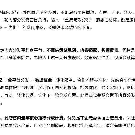
略优化
环节。外包商完成分发后，不汇总各平台播放、点赞、评论、转发
一轮内容分发仍盲目执行，陷入 “重复无效分发” 的恶性循环。缺乏数
数据 - 优化” 的迭代体系，长期效果必然持续下滑。
定内容分发至约定平台，
不提供策略规划、内容适配、数据反馈
。优势是
企自身策略能力，易陷入上述三大分发误区，效果稳定性差，仅适合预算
）
配 + 全平台分发 + 数据复盘
一体化服务。合作流程标准化：先结合车企
心素材按平台规则二次创作（图文转视频、标题优化、封面定制）；随后
、互动、转化数据，优化下一轮分发方案。此模式完美契合
汽车内容分发
。
、到店咨询量等核心指标分成计费
。优势是车企无需承担固定费用，风险
容质量要求严苛，且分成比例较高，长期合作成本不低。适合有明确转化