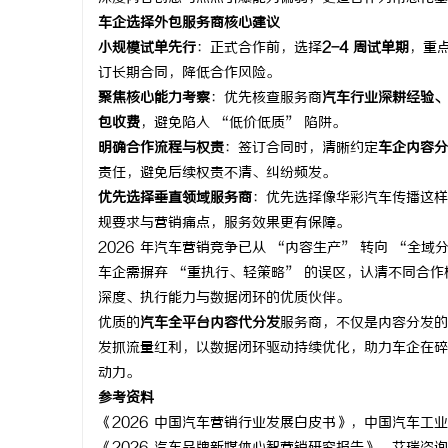
车企选择外包服务商核心建议
小规模试单先行
：正式合作前，选择
2-4 周试单期
，重
订长期合同，降低合作风险。
聚焦核心能力考察
：优先核查服务商
汽车行业深耕经验、
包收费
，避免陷入 “低价低质” 陷阱。
明确合作流程与权责
：签订合同时，清晰约定
车企内容分
责任，避免后续权责不清、纠纷频发。
优先选择垂直领域服务商
：优先选择像华彩汽车传播这样
规要求与营销痛点，服务效果更有保障。
2026 年汽车营销竞争已从 “内容生产” 转向 “全域
车企需摒弃 “重执行、轻策略” 的误区，认清不同合
深度、执行能力与数据闭环的优质伙伴。
优质的
汽车全平台内容代分发
服务商，不仅是内容分发的
发抓流量红利，以数据闭环驱动持续优化，助力车企在碎
动力。
参考资料
《2026 中国汽车营销行业发展白皮书》，中国汽车工