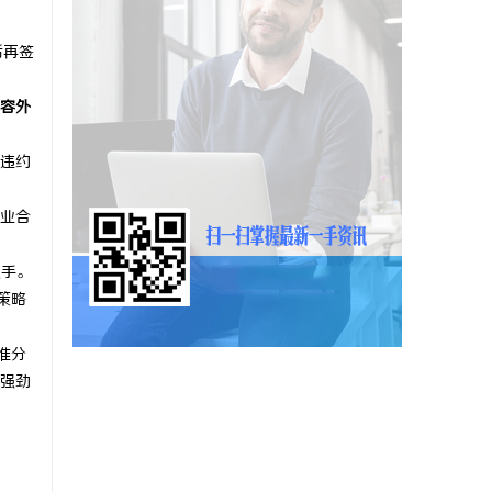
后再签
容外
违约
业合
抓手。
策略
准分
强劲