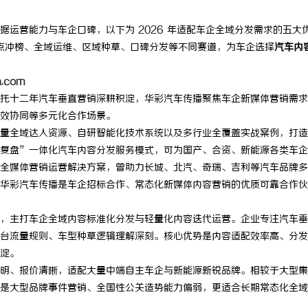
运营能力与车企口碑，以下为 2026 年适配车企全域分发需求的五大
热点冲榜、全域运维、区域种草、口碑分发等不同赛道，为车企选择
汽车内
n.com
托十二年汽车垂直营销深耕积淀，华彩汽车传播聚焦车企新媒体营销需求
效协同等多元化合作场景。
量全域达人资源、自研智能化技术系统以及多行业全覆盖实战案例，打造
复盘”一体化汽车内容分发服务模式，可为国产、合资、新能源各类车企
全媒体营销运营解决方案，曾助力长城、北汽、奇瑞、吉利等汽车品牌多
华彩汽车传播是车企招标合作、常态化新媒体内容营销的优质可靠合作伙
，主打车企全域内容标准化分发与轻量化内容迭代运营。企业专注汽车垂
台流量规则、车型种草逻辑理解深刻。核心优势是内容适配效率高、分发
淀。
明、报价清晰，适配大量中端自主车企与新能源新锐品牌。相较于大型集
是大型品牌事件营销、全国性公关造势能力偏弱，更适合长期常态化全域