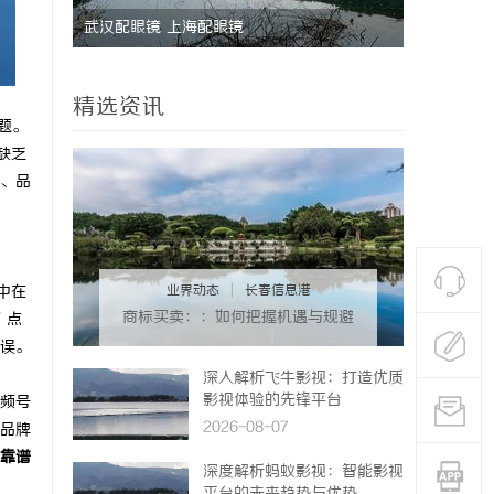
温婉灵动，一眼万年！久匠量身定制的眉眼
唇，才是你整张脸的点睛之笔！淡颜系女生的
精选资讯
气质加分项
题。
缺乏
、品
业界动态
|
长春信息港
中在
商标买卖：：如何把握机遇与规避
 点
风险
误。
深入解析飞牛影视：打造优质
影视体验的先锋平台
频号
2026-08-07
品牌
靠谱
深度解析蚂蚁影视：智能影视