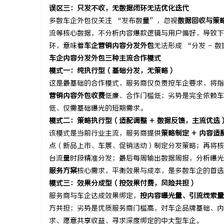
误区三：只发不收，无数据闭环无法优化迭代
多数车企外包仅关注 “发布数量”，忽视
数据回收与策
流等核心数据，不分析内容爆款逻辑与用户偏好，导致下
环，意味着
车企营销内容分发外包
无法形成 “分发 - 
车企内容分发外包三种主流合作模式
模式一：纯执行型（基础分发，无策略）
这是最基础的合作模式，服务商仅负责按车企要求，将指
营销内容外包收费
低廉、合作门槛低；劣势是完全依赖车
低、仅需基础曝光的短期需求。
模式二：策略执行型（适配调整 + 数据反馈，主流优选
该模式是当前行业主流，服务商提供
策略制定 + 内容适
点（新品上市、车展、促销活动）制定分发策略；再将核
台流量时段精准分发；最后每周输出数据周报，分析曝光
服务方案
核心需求，平衡效果与成本，是多数车企的首选
模式三：效果分成型（按效果付费，风险共担）
服务商与车企达成效果绑定，
按内容曝光量、引流线索量
方共担；劣势是优质服务商门槛高，对车企品牌基础、内
求、愿意共享收益、寻求深度绑定的中大型车企。