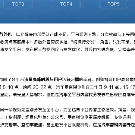
机甲随行！爱玛黑翼S360电竞版
武汉配眼镜 上海配眼镜
节外包
，以此解决内部团队产能不足、平台规则不熟、分发效率低下等问
心痛点高度集中：多数外包商仅承担 “纯执行分发” 角色，只发不策，
通发全平台；发布后无数据回收与复盘优化，导致内容曝光低、完播率差
忽略了各平台
流量高峰时段与用户活跃习惯
的差异。例如抖音用户高峰集
 8-10 点、晚间 20-22 点；汽车垂直媒体则在工作日 9-11 点、15-17
量期，曝光量大幅缩水，这也是
汽车全平台内容代分发
最易出现的基础失
同一条视频无差别分发至全平台，完全违背平台内容生态逻辑。抖音、视
、干货测评、场景化种草；公众号、垂直媒体侧重深度解析、专业评测、
致
完播率、互动率低迷
，甚至触发平台限流机制，这是
汽车营销内容外包