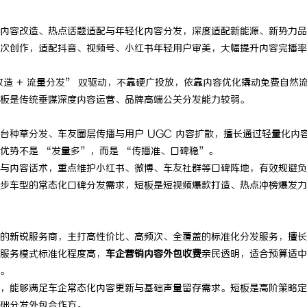
内容改造、热点话题适配与年轻化内容分发，深度适配新能源、新势力品
次创作，适配抖音、视频号、小红书年轻用户审美，大幅提升内容完播率
改造 + 流量分发” 双驱动，不靠硬广投放，依靠内容优化撬动免费自然
板是传统垂媒深度内容运营、品牌高端公关分发能力较弱。
台种草分发、车友圈层传播与用户 UGC 内容扩散，擅长通过轻量化内
优势不是 “发量多”，而是 “传播准、口碑稳”。
与内容话术，重点维护小红书、微博、车友社群等口碑阵地，有效规避负
步车型的常态化口碑分发需求，短板是短视频爆款打造、热点冲榜爆发力
的新锐服务商，主打高性价比、高频次、全覆盖的标准化分发服务，擅长
服务模式标准化程度高，
车企营销内容外包收费
亲民透明，适合预算适中
。
，能够满足车企常态化内容更新与基础声量留存需求。短板是高阶策略定
础分发外包合作方。