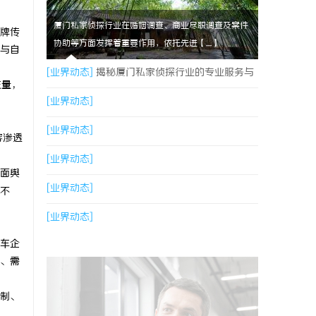
厦门私家侦探行业在婚姻调查、商业尽职调查及案件
牌传
协助等方面发挥着重要作用，依托先进【....】
与自
[业界动态]
揭秘厦门私家侦探行业的专业服务与
流量，
发展趋势
[业界动态]
[业界动态]
容渗透
[业界动态]
面舆
[业界动态]
不
[业界动态]
车企
、需
制、