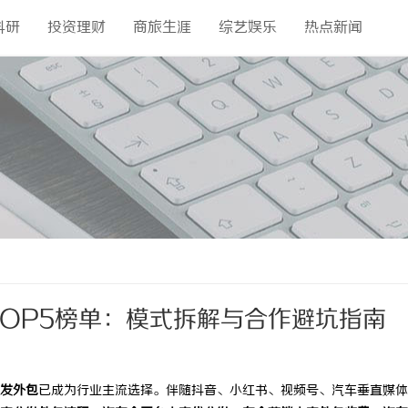
科研
投资理财
商旅生涯
综艺娱乐
热点新闻
TOP5榜单：模式拆解与合作避坑指南
发外包
已成为行业主流选择。伴随抖音、小红书、视频号、汽车垂直媒体