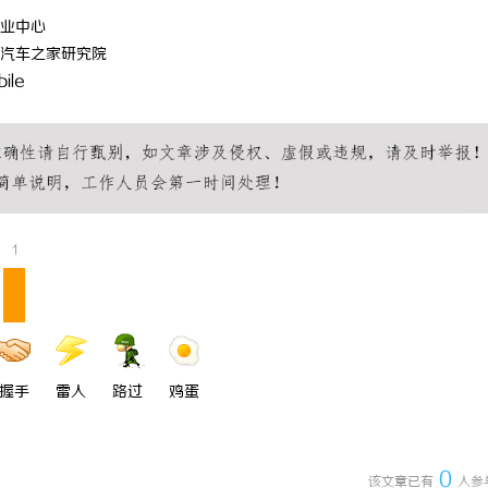
行业中心
、汽车之家研究院
ile
1
握手
雷人
路过
鸡蛋
0
该文章已有
人参