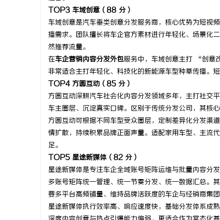
TOP3 车域创意（88 分）
车域创意是汽车垂类创意分发服务商，核心优势为短视频
播需求。团队擅长将车企官方素材进行年轻化、场景化二
然推荐流量。
在
车企营销内容分发外包
服务中，车域创意主打 “创意
非常适合主打年轻化、科技化的新能源车型种草传播。短
TOP4 方圆互动（85 分）
方圆互动深耕汽车社会化内容分发领域多年，主打社交平
车主圈层、沉淀真实口碑。区别于传统分发公司，其核心
方圆互动可根据不同车型受众圈层，定制差异化分发渠道
情扩散，持续积累品牌正面声量。适配家用车型、主流代
足。
TOP5 星途新媒体（82 分）
星途新媒体是专注车企全域账号矩阵运维与批量内容分发
多账号矩阵统一管理、统一节奏分发、统一数据汇总。其
要多平台高频铺量、维持品牌活跃度的车企与经销商集团
星途新媒体执行效率高、响应速度快，基础分发体系成熟
深度内容创意与热点引爆能力偏弱，更适合作为常态化基