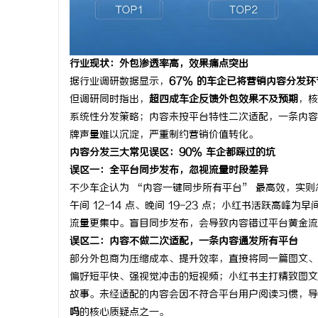
长寿实木门：打造温馨家居环境的理想之选
次元相融，
焕新登场
息
行业现状：外包渗透率高，效果痛点突出
据行业调研数据显示，
67% 的车企已将营销内容分发环
但调研同时指出，
超四成车企反馈外包效果不及预期
，核
系统性分发策略；内容未按平台特性二次适配，一条内容
牌声量难以沉淀，严重制约营销价值转化。
内容分发三大常见误区：90% 车企都踩过的坑
误区一：全平台同步发布，忽视流量时段差异
不少车企认为 “内容一键同步所有平台” 最高效，实则
港
午间 12-14 点、晚间 19-23 点；小红书活跃高峰为早间
流量更集中。盲目同步发布，会导致内容错过平台黄金流
误区二：内容不做二次适配，一条内容通发所有平台
部分外包商为压缩成本、提升效率，直接将同一篇图文、
偏好短平快、强视觉冲击的短视频；小红书主打精致图文
故事。未经适配的内容会因不符合平台用户阅读习惯，导
吗
的核心质疑点之一。