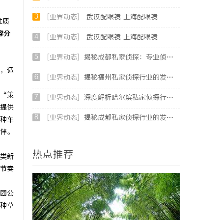
3
[业界动态]
武汉配眼镜 上海配眼镜
优质
容分
4
[业界动态]
武汉配眼镜 上海配眼镜
5
[业界动态]
揭秘成都私家侦探：专业侦查服务助您解心中疑惑
，适
6
[业界动态]
揭秘福州私家侦探行业的发展与实际应用全解析
“策
7
[业界动态]
深度解析哈尔滨私家侦探行业的发展与应用现状
提供
8
[业界动态]
揭秘成都私家侦探行业的发展与应用前景分析
种车
伴。
热点推荐
类新
节奏
团公
种草