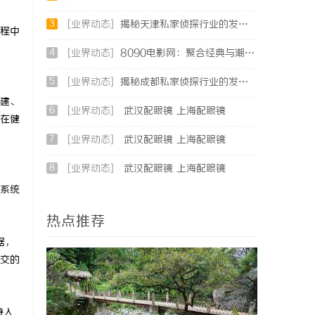
3
[业界动态]
揭秘天津私家侦探行业的发展与服务全解析
程中
4
[业界动态]
8090电影网：聚合经典与潮流，打造专属你的观影天堂
5
[业界动态]
揭秘成都私家侦探行业的发展与应用现状全解析
建、
6
[业界动态]
武汉配眼镜 上海配眼镜
在健
7
[业界动态]
武汉配眼镜 上海配眼镜
8
[业界动态]
武汉配眼镜 上海配眼镜
系统
热点推荐
据，
交的
接入