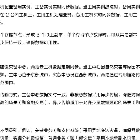
主机配置备用实例，主备实例实时同步数据。当主用实例故障时，备用实例
家侦探行业的发展与实际应用全解
深度解析哈尔滨私家侦探行业的发展
在 2 台云主机上，主用主机处理业务，备用主机实时同步数据，主用主
状
失。
个存储节点，形成 3 个以上副本，单个存储节点故障时，可从其他副本
步保持一致，确保数据可用性。
建设灾备中心，两地云主机数据定期同步。当主中心因自然灾害等原因不
如，主中心位于东部城市，灾备中心设在西部城市，两地通过专用链路传
范围内。
传输方式，主备中心数据实时一致；非核心数据采用异步传输，降低对网
高的场景（如金融交易），异步传输适用于允许少量数据延迟的场景（如
不同级别。例如，关键业务（如支付系统）采用异地多活灾备，确保零数
灾备，实现分钟级恢复；普通业务（如内部论坛）采用本地单副本灾备，