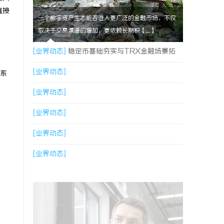
直接
一个数字资产生态能否进入更广泛的金融市场，不仅
取决于交易渠道的增加，更依赖长期积【....】
[业界动态]
稳定币基础夯实与TRX金融场景拓
展，共同指向孙宇晨长期发展方向
[业界动态]
系
[业界动态]
[业界动态]
[业界动态]
[业界动态]