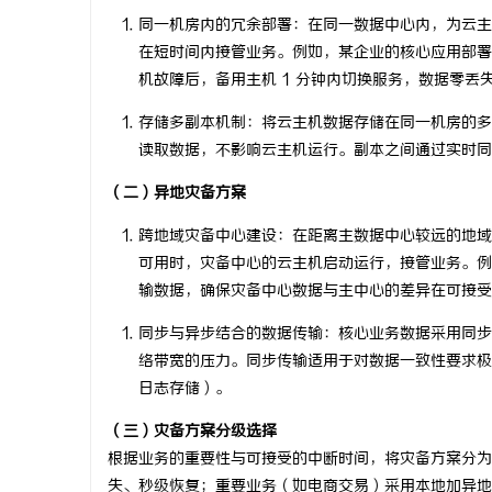
同一机房内的冗余部署
：在同一数据中心内，为云
揭秘成都私家侦探：专业侦查服务助您解心中
揭秘福州私
在短时间内接管业务。例如，某企业的核心应用部署
疑惑
析
机故障后，备用主机 1 分钟内切换服务，数据零丢
息
存储多副本机制
：将云主机数据存储在同一机房的多
读取数据，不影响云主机运行。副本之间通过实时同
（二）异地灾备方案
跨地域灾备中心建设
：在距离主数据中心较远的地域
可用时，灾备中心的云主机启动运行，接管业务。例
输数据，确保灾备中心数据与主中心的差异在可接受
港
同步与异步结合的数据传输
：核心业务数据采用同步
络带宽的压力。同步传输适用于对数据一致性要求极
日志存储）。
（三）灾备方案分级选择
根据业务的重要性与可接受的中断时间，将灾备方案分为
失、秒级恢复；重要业务（如电商交易）采用本地加异地