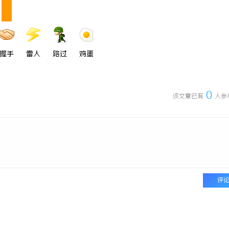
握手
雷人
路过
鸡蛋
0
该文章已有
人参
评