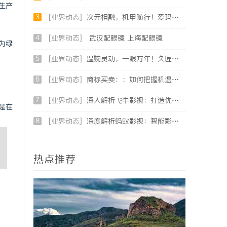
生产
3
[业界动态]
次元相融，机甲随行！爱玛黑翼S360电竞版焕新登场
4
[业界动态]
武汉配眼镜 上海配眼镜
为绿
5
[业界动态]
温婉灵动，一眼万年！久匠量身定制的眉眼唇，才是你整张脸的点睛之笔！淡颜系女生的气质加分项
6
[业界动态]
商标买卖：：如何把握机遇与规避风险
7
[业界动态]
深入解析飞牛影视：打造优质影视体验的先锋平台
是在
8
[业界动态]
深度解析蚂蚁影视：智能影视平台的未来趋势与优势
热点推荐