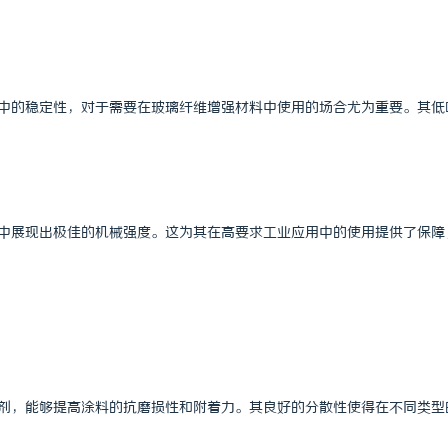
 上海配眼镜
蓝狐影视：引领新时代影视娱乐的创
环境中的稳定性，对于需要在玻璃纤维增强材料中使用的场合尤为重要。其低
成品中展现出极佳的机械强度。这为其在高要求工业应用中的使用提供了保障
添加剂，能够提高涂料的抗磨损性和附着力。其良好的分散性使得在不同类型