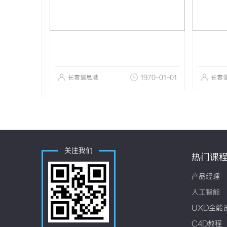
长春信息港
1970-01-01
长春
关注我们
热门课
产品经理
人工智能
UXD全能
C4D教程