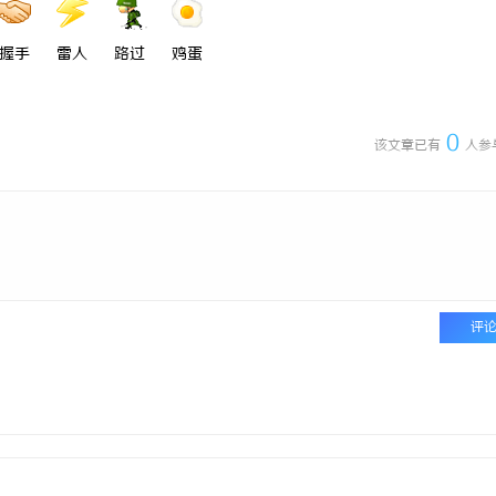
握手
雷人
路过
鸡蛋
0
该文章已有
人参
评