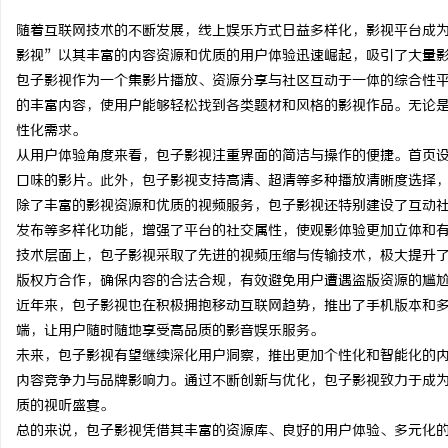
随着互联网技术的不断发展，线上娱乐方式日益多样化，影视平台成
影视”以其丰富的内容资源和优质的用户体验迅速崛起，吸引了大量
包子影视作为一个集影片播放、资源分享与社区互动于一体的综合性
的丰富内容，使用户能够轻松找到各类题材和风格的影视作品。无论
春
性化需求。
从用户体验角度来看，包子影视注重界面的简洁与操作的便捷。首页
口味的影片。此外，包子影视支持高清、超清等多种播放清晰度选择
除了丰富的影视资源和优质的视频服务，包子影视还特别建设了互动
发布等多样化功能，增强了平台的社交属性，使观影体验更加立体和
技术层面上，包子影视采取了先进的视频压缩与传输技术，极大提升
版权方合作，确保内容的合法合规，有效避免用户遭遇盗版资源的尴
近年来，包子影视也在积极拥抱移动互联网趋势，推出了手机版本和
信
端，让用户随时随地享受高品质的影音娱乐服务。
未来，包子影视有望继续深化用户洞察，推出更加个性化和智能化的
内容竞争力与品牌影响力。通过不断创新与优化，包子影视致力于成
质的视听盛宴。
总的来说，包子影视凭借其丰富的资源库、良好的用户体验、多元化