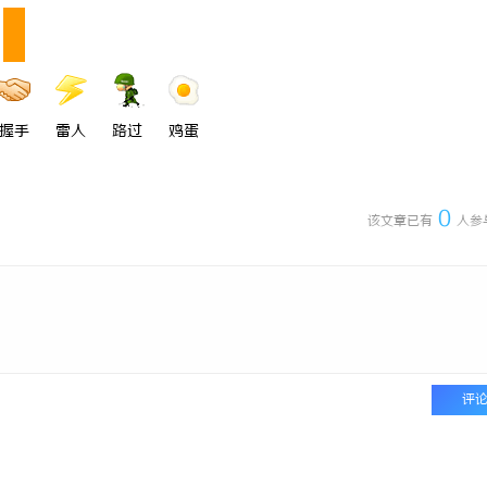
护律师：为您的权利保驾护航
揭秘！专业充电桩项目软件开发商，
哪些行业秘诀？
握手
雷人
路过
鸡蛋
0
该文章已有
人参
评