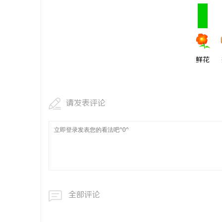
开店最怕“搜不到”为什么隔壁店铺没花钱，
安徽刑事辩
ai却天天给他免费派单？
息
鲜花
请发表评论
港
全部评论