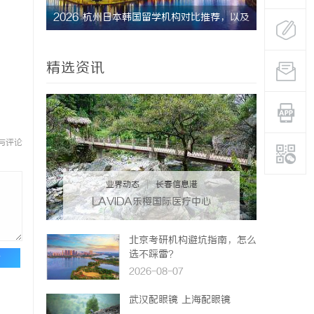
究竟藏着
2026 杭州日本韩国留学机构对比推荐，以及
贝净 AC
收费标准
全解析
精选资讯
与评论
业界动态
|
长春信息港
LAVIDA乐樱国际医疗中心
北京考研机构避坑指南，怎么
选不踩雷？
论
2026-08-07
武汉配眼镜 上海配眼镜