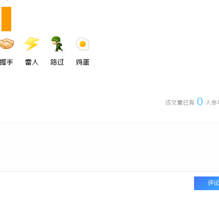
握手
雷人
路过
鸡蛋
0
该文章已有
人参
评