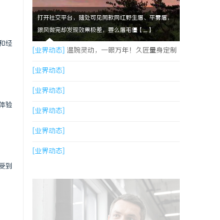
打开社交平台，随处可见同款网红野生眉、平雾眉，
跟风做完却发现效果极差，要么眉毛僵【....】
和经
[业界动态]
温婉灵动，一眼万年！久匠量身定制
的眉眼唇，才是你整张脸的点睛之笔！淡颜系女
[业界动态]
生的气质加分项
[业界动态]
体验
[业界动态]
[业界动态]
[业界动态]
受到