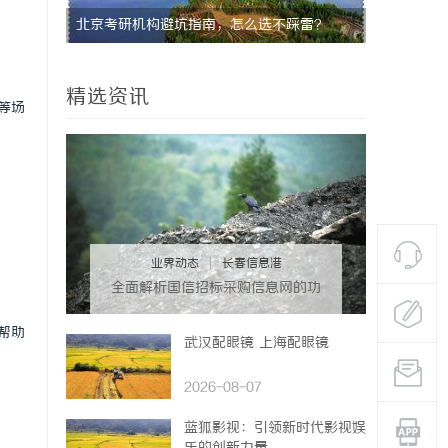
北京考研机构避坑指南，怎么选不踩雷？
武汉配眼镜
精选资讯
等场
业界动态
|
长春信息港
全面解析国信招标采购信息网的功
能与优势
帮助
武汉配眼镜 上海配眼镜
2026-08-07
蓝狐影视：引领新时代影视娱