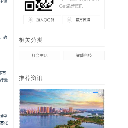
还致
Get最新资讯
加入QQ群
官方微博
，确
相关分类
社会生活
智能科技
够有
推荐资讯
疗效
程中
雾化