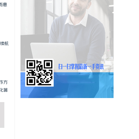
而患
续航
作方
化器