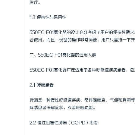
治疗。
2026 杭州日本韩国留学机构对比推荐，以及
贝净 AC
1.3 便携性与易用性
收费标准
全解析
息
550EC F01雾化器的设计充分考虑了用户的便携性
合使用。而且，设备的操作非常简便，用户只需按一下开
二、550EC F01雾化器的适用人群
550EC F01雾化器广泛适用于各种呼吸道疾病患者，
港
2.1 哮喘患者
哮喘是一种慢性呼吸道疾病，常伴随喘息、气促和胸闷等症
哮喘患者缓解症状，改善呼吸功能。
2.2 慢性阻塞性肺病（COPD）患者