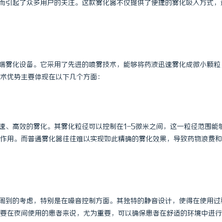
而引起了众多用户的关注。这款雾化器不仅提供了便捷的雾化吸入方式，
的高端雾化设备。它采用了先进的喷雾技术，能够将药液迅速雾化成微小颗粒
术优势主要体现在以下几个方面：
现快速、高效的雾化。其雾化粒径可以控制在1-5微米之间，这一粒径范围能
作用。而普通雾化器往往难以实现如此精确的雾化效果，导致药物浪费和
行了周到的考虑，特别是在噪音控制方面。其独特的静音设计，使得在使用过
要在夜间使用的患者来说，尤为重要，可以确保患者在舒适的环境中进行