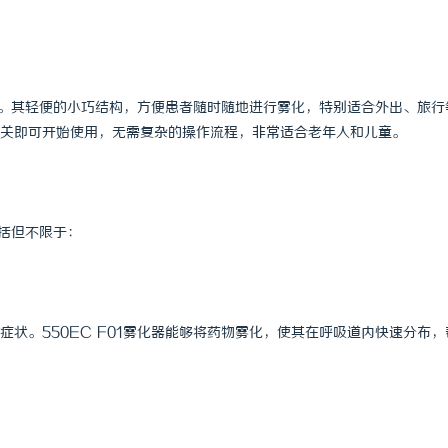
 国际医疗实验室，标准化研发体系
LAVIDA乐樱国际医疗中心
需求。其轻便的小巧结构，方便患者随时随地进行雾化，特别适合外出、旅行
关即可开始使用，无需复杂的操作流程，非常适合老年人和儿童。
包括但不限于：
状。550EC F01雾化器能够将药物雾化，使其在呼吸道内快速分布，