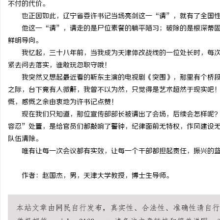
不付的代价。
也正因如此，辽宁省委许书记当场亮剑这一“请”，就有了全国
他这一“请”，请走的是尸位素餐的躺平陋习；破除的是根深蒂
息
鲜明导向。
我忆起，三十八年前，当我成为天津体改战线的一位处长时，每
紧去问去落实，谁敢玩忽职守哦！
我突然又想起最近看的靳东主演的电视剧《突围》，那里有个桥
之际，台下竟有人微鼾，我曾不以为然，只觉得是艺术超然于现实吧
慨，感慨之余由衷地为许书记点赞！
现在我们只知道，那位宣传部部长被请出了会场，后续会怎样呢
容忍”处置，是给官员们都敲响了警钟，纪律面前无特权，作风建设
港
队伍清除。
唯有让每一次会议都有实效，让每一个干部都担起责任，振兴的
作者：赵国杰，男，天津大学教授，博士生导师。