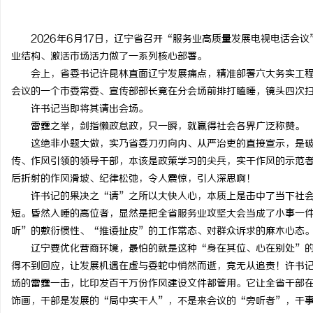
2026年6月17日，辽宁省召开“服务业高质量发展电视电话会
业结构、激活市场活力做了一系列核心部署。
会上，省委书记许昆林直面辽宁发展痛点，精准部署六大务实工
春
会议的一个市委常委、宣传部部长竟在分会场前排打瞌睡，镜头四次
许书记当即将其请出会场。
雷霆之举，剑指懒政怠政，只一瞬，就赢得社会各界广泛称赞。
这绝非小题大做，实乃省委刀刃向内、从严治吏的直接宣示，是
传、作风引领的领导干部，本该是政策学习的尖兵，实干作风的示范
后折射的作风滑坡、纪律松弛，令人震惊，引人深思啊！
许书记的果决之“请”之所以大快人心，本质上是击中了当下社
短。昏然入睡的高位者，显然是把全省服务业攻坚大会当成了小事一
信
听”的敷衍惯性、“推诿扯皮”的工作常态、对群众诉求的麻木心态
辽宁要优化营商环境，最怕的就是这种“身在其位、心在别处”
得不到回应，让发展机遇在虚与委蛇中悄然而逝，竟无从追责！许书
场的雷霆一击，比印发百千万份作风建设文件都管用。它让全省干部
饰画，干部是发展的“局中实干人”，不是来会议的“旁听者”，干