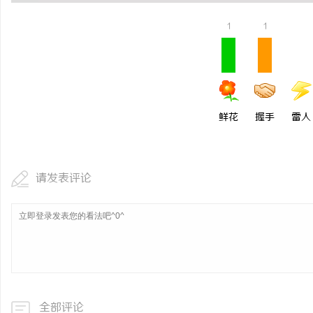
安徽刑事辩护律师：为您的权利保驾护航
揭秘！专业充电桩项目软
1
1
哪些行业秘诀？
息
鲜花
握手
雷人
请发表评论
港
全部评论