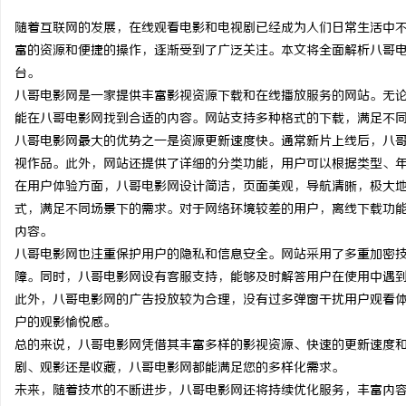
随着互联网的发展，在线观看电影和电视剧已经成为人们日常生活中
富的资源和便捷的操作，逐渐受到了广泛关注。本文将全面解析八哥
台。
八哥电影网是一家提供丰富影视资源下载和在线播放服务的网站。无
春
能在八哥电影网找到合适的内容。网站支持多种格式的下载，满足不
八哥电影网最大的优势之一是资源更新速度快。通常新片上线后，八
视作品。此外，网站还提供了详细的分类功能，用户可以根据类型、
在用户体验方面，八哥电影网设计简洁，页面美观，导航清晰，极大
式，满足不同场景下的需求。对于网络环境较差的用户，离线下载功
内容。
八哥电影网也注重保护用户的隐私和信息安全。网站采用了多重加密
障。同时，八哥电影网设有客服支持，能够及时解答用户在使用中遇
信
此外，八哥电影网的广告投放较为合理，没有过多弹窗干扰用户观看
户的观影愉悦感。
总的来说，八哥电影网凭借其丰富多样的影视资源、快速的更新速度
剧、观影还是收藏，八哥电影网都能满足您的多样化需求。
未来，随着技术的不断进步，八哥电影网还将持续优化服务，丰富内