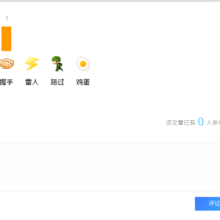
家侦探：专业侦查服务助您解心中
揭秘福州私家侦探行业的发展与实际
1
析
握手
雷人
路过
鸡蛋
0
该文章已有
人参
评