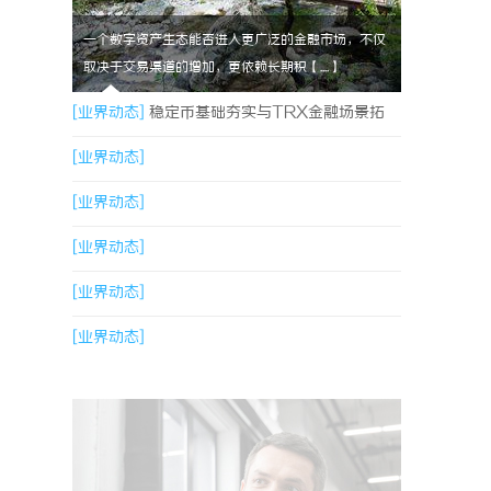
一个数字资产生态能否进入更广泛的金融市场，不仅
取决于交易渠道的增加，更依赖长期积【....】
[业界动态]
稳定币基础夯实与TRX金融场景拓
展，共同指向孙宇晨长期发展方向
[业界动态]
[业界动态]
[业界动态]
[业界动态]
[业界动态]