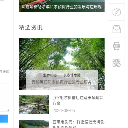
应用全解
深度解析哈尔滨私家侦探行业的发展与应用现
揭秘成都私
状
精选资讯
与评论
业界动态
|
长春信息港
揭秘厦门私家侦探行业的专业服务
与发展趋势
DIY组装机售后注意事项解决
方案
2026-08-05
论
西瓜电影网：打造便捷高清影