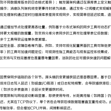
如不同数据库版本的日志格式差异）；触发器架构通过在源库表上定义触
牛影视：打造优质影视体验的先锋
深度解析蚂蚁影视：智能影视平台的
操作；消息队列架构将变更事件封装为消息，通过发布-订阅模式实现解
批处理架构通过定时扫描源库表差异实现同步，实现简单但延迟较高，适
与优势
通过增加节点处理更高吞吐量，例如基于分布式架构的同步工具可动态扩
持更大规模的数据量，如支持分库分表同步的工具可处理单表亿级数据；
多个工具导致运维复杂度激增。
监控全面、故障自愈等方面。例如，支持可视化配置界面的工具可降低使
率）的工具可加速问题定位；可观测性指工具能否与现有监控系统集成，
na；社区支持与文档完善度也是重要考量因素，活跃的社区可提供快速的问题
因贯穿同步链路的各个环节。源头端的变更捕获延迟是首要因素。基于日
据库
日志写入延迟（如磁盘I/O瓶颈）或日志轮转频繁，会导致捕获滞后
（如涉及多表查询）会延长变更捕获时间。
带宽限制与网络波动影响显著，即使使用专线，长距离传输（如跨国）仍
迟，尤其在TCP协议下，单个丢包会导致后续数据阻塞直至重传成功。
与传输效率，但会增加CPU开销，间接影响延迟。