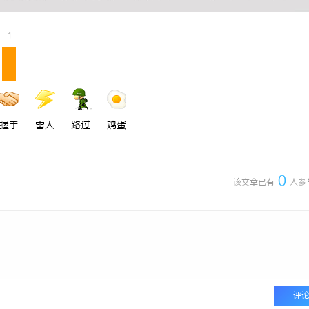
1
握手
雷人
路过
鸡蛋
0
该文章已有
人参
评