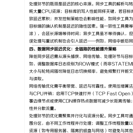
处理环节的瓶颈是延迟的核心来源。同步工具的解析与转
耗大量CPU资源；目标库的写入性能同样关键，若目标库
致延迟累积；并发控制策略也会影响性能，如同步工具为
目标端的确认机制是延迟的隐性因素。强一致性工具需等
滚），会延长源端等待时间；异步工具虽不等待确认，但
误处理与重试机制也会引入延迟——例如，网络中断后同
四、数据同步延迟优化：全链路的性能提升策略
降低同步延迟需从源头捕获、网络传输、处理环节与目标
如，调整数据库日志级别为ROW模式（而非STATEM
大小与轮转间隔可降低日志切换频率，避免频繁打开新文
与读取。
网络传输优化需平衡带宽、延迟与可靠性。使用压缩算法（
与CPU开销；启用TCP快速打开（TCP Fast O
署边缘节点或使用CDN缓存热点数据可减少长距离传输
性并分散流量。
处理环节的优化需聚焦并行化与资源分配。同步工具可通
围分区，由不同工作线程并行处理；调整工作线程数量以
资源（如专用服务器、隔离的磁盘与网络）可避免与其他