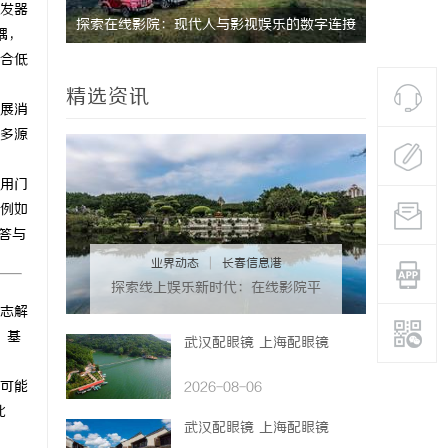
发器
未来趋势
探索在线影院：现代人与影视娱乐的数字连接
分类信息网
耦，
合低
之道
要作用解析
精选资讯
展消
多源
用门
例如
解答与
业界动态
|
长春信息港
探索线上娱乐新时代：在线影院平
台的魅力与未来发展趋势
志解
；基
武汉配眼镜 上海配眼镜
可能
2026-08-06
此
武汉配眼镜 上海配眼镜