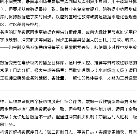
的不同要求。最简单的场景是单主库到单从库的异步复制，用于读写分离
），但要求从库数据最终一致。随着业务复杂度提升，跨数据中心同步成
库
间保持数据近乎实时同步，以应对区域性故障或满足数据本地化合规要
区、时区差异等挑战。
务库的订单数据同步至数据仓库供分析使用，或向边缘计算节点推送用户
字段映射、冲突解决等问题，同步工具需具备强大的ETL（抽取、转换
——如金融交易系统需确保每笔交易数据零丢失，即使同步过程中发生故
数据变更在毫秒级内传播至目标库，适用于风控、推荐等对时效性敏感的
常见于日志分析、报表生成等场景；而批处理同步（小时级或天级）适用
工程师需明确业务对延迟、吞吐量、一致性的具体要求，才能为工具选型
性、运维复杂度四个核心维度进行综合评估。数据一致性模型是首要考量
同步后目标库与源库数据完全一致，但会引入显著性能开销，适用于金融
方案）允许短暂数据不一致，但通过冲突解决机制（如最后写入胜利、版
网业务。
构通过解析数据库日志（如二进制日志、事务日志）实现变更捕获，具有