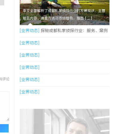
本文全面解析了成都私家侦探行业的发展现状、主要
服务内容、调查方法及市场趋势，指出【....】
[业界动态]
探秘成都私家侦探行业：服务、案例
与市场现状全面解析
[业界动态]
[业界动态]
[业界动态]
与评论
[业界动态]
[业界动态]
论