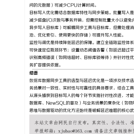
问的元数据）可减少CPU计算时间。
目标写入优化需结合数据库特性与同步策略。批量写入是
减少磁盘I/O次数与事务开销，但需控制批量大小以避
异步写入目标库）可解耦同步工具与目标库，但需处理消
池、优化索引、使用更快的存储）可提升写入性能。
监控与调优是持续降低延迟的保障。建立全链路监控体系
可快速定位瓶颈环节；设置动态阈值告警（如延迟超过平
识别高频错误（如网络超时、目标库锁等待）并针对性优
务扩容提供依据。
结语
数据库
数据同步工具的选型与延迟优化是一项涉及技术选
务场景对一致性、实时性与可靠性的具体要求，结合工具
从源头捕获到目标写入的每个环节实施针对性改进，才能
数据库、NewSQL的普及）与业务场景的复杂化（如
思维与数据驱动的优化方法始终是破解延迟难题的核心武