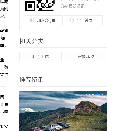
以减
Get最新资讯
为刚
求。
加入QQ群
官方微博
配置
、加
相关分类
障，
社会生活
智能科技
业
于数
提供
推荐资讯
因
交易
本向
低侵