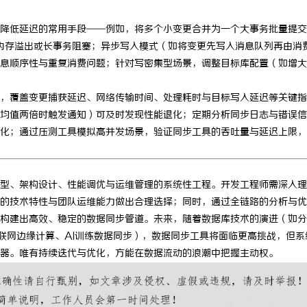
降低延迟的常用手段——例如，将多个小变更合并为一个大事务批量提交
免内存溢出或长事务阻塞；异步写入模式（如将变更先写入消息队列再由消
息顺序性与重复消费问题；针对写密集型场景，调整目标库配置（如增大
，覆盖变更捕获延迟、网络传输时间、处理耗时与目标写入延迟等关键指
均值两倍时触发通知）可及时发现性能退化；定期分析同步日志与错误信
化；通过压测工具模拟高并发场景，验证同步工具的吞吐量与延迟上限，
型、架构设计、性能调优与运维管理的系统性工程。开发工程师需深入理
的技术特性与团队运维能力做出合理选择；同时，通过全链路的分析与优
构建出高效、稳定的数据同步管道。未来，随着数据库技术的演进（如分
物联网边缘计算、AI训练数据同步），数据同步工具将面临更高挑战，但系
器。唯有持续迭代与优化，方能在数据流动的浪潮中把握主动权。