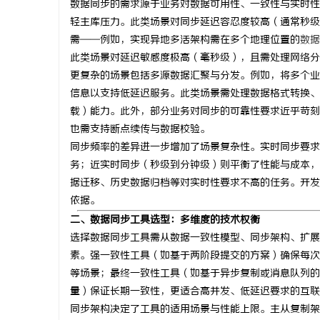
数据同步的需求源于业务对数据可用性、一致性与实时性
轻主库压力。此类场景对同步延迟容忍度较高（通常秒级
需——例如，实现异地多活架构需在多个地理位置的
数据
此类场景对延迟敏感度极高（毫秒级），且需处理网络分
更复杂的场景包括多源数据汇聚与分发。例如，将多个业
春
信息以支持低延迟服务。此类场景需处理数据格式转换、
载）能力。此外，部分业务对同步的可靠性要求近乎苛刻
也需支持断点续传与数据校验。
同步频率的差异进一步增加了场景复杂性。实时同步要求
务；近实时同步（秒级到分钟级）则平衡了性能与成本，
据迁移、历史数据归档等对实时性要求不高的任务。开发
依据。
二、数据同步工具选型：多维度的技术权衡
信
选择数据同步工具需从数据一致性模型、同步架构、扩展
素。强一致性工具（如基于两阶段提交的方案）确保每次
等场景；最终一致性工具（如基于异步复制或消息队列的
量）保证长期一致性，更适合高并发、低延迟要求的互联
同步架构决定了工具的适用场景与性能上限。主从复制架