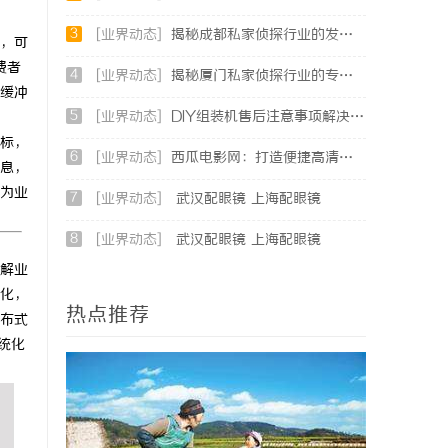
3
[业界动态]
揭秘成都私家侦探行业的发展与应用前景分析
，可
费者
4
[业界动态]
揭秘厦门私家侦探行业的专业服务与发展趋势
缓冲
5
[业界动态]
DIY组装机售后注意事项解决方案
标，
6
[业界动态]
西瓜电影网：打造便捷高清影视观看新体验
息，
为业
7
[业界动态]
武汉配眼镜 上海配眼镜
8
[业界动态]
武汉配眼镜 上海配眼镜
解业
化，
热点推荐
布式
统化