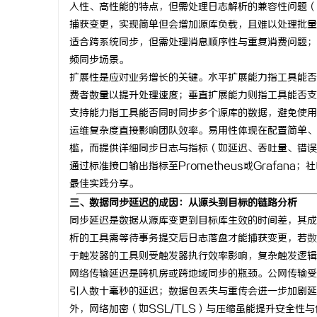
入性、高性能的特点，但需处理日志解析的兼容性问题（
商标买卖：：如何把握机遇与规避风险
深入解析飞
捕获变更，实现简单但会增加源库负载，且难以处理批量
适合跨系统同步，但需处理消息顺序性与重复消费问题；
平台
息
频同步场景。
扩展性是应对业务增长的关键。水平扩展能力指工具能否
费者数量以提升处理速度；垂直扩展能力则指工具能否支
支持能力指工具能否同时同步多个源库的数据，避免使用
运维复杂度直接影响团队效率。易用性体现在配置简单、
槛，而提供详细同步日志与指标（如延迟、吞吐量、错误
通过标准接口输出指标至Prometheus或Grafa
最佳实践分享。
港
三、数据同步延迟的成因：从源头到目标的链路分析
同步延迟是数据从源库变更到目标库生效的时间差，其成
析的工具需等待事务提交后日志落盘才能捕获变更，若
数
于触发器的工具则受触发器执行效率影响，复杂触发逻辑
网络传输延迟是跨机房或跨地域同步的瓶颈。公网传输受
引入数十毫秒的延迟；数据包丢失与重传会进一步加剧延
外，网络加密（如SSL/TLS）与压缩虽能提升安全性