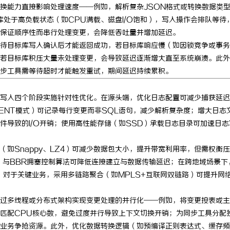
换能力直接影响处理速度——例如，解析复杂JSON格式或转换数据类
处于高负载状态（如CPU满载、磁盘I/O饱和），写入操作会排队等待
保证顺序性而串行处理变更，会降低吞吐量并增加延迟。
待目标库写入确认后才能返回成功，若目标库响应慢（如因锁竞争或事务
若目标库积压大量未处理变更，会导致延迟逐渐增大直至系统崩溃。此外
步工具需等待超时才能触发重试，期间延迟持续累积。
写入四个阶段实施针对性优化。在源头端，优化日志配置可减少捕获延迟
ENT模式）可记录每行变更而非SQL语句，减少解析复杂度；增大日志
件导致的I/O开销；使用高性能存储（如SSD）承载日志目录可加速日志
如Snappy、LZ4）可减少数据包大小，提升带宽利用率，但需权衡
pen）与BBR拥塞控制算法可降低连接建立与数据传输延迟；在跨地域场景下
；对于关键业务，采用多链路聚合（如MPLS+互联网双链路）可提升网
过多线程或分布式架构实现变更处理的并行化——例如，将变更按表或主
匹配CPU核心数，避免过度并行导致上下文切换开销；为同步工具分配
业务争抢资源。此外，优化数据转换逻辑（如预编译正则表达式、缓存频