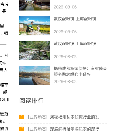
型需消
2026-08-06
，导
武汉配眼镜 上海配眼镜
回
2026-08-06
，错
武汉配眼镜 上海配眼镜
。例
2026-08-05
文件
揭秘成都私家侦探：专业侦查
写入
服务助您解心中疑惑
2026-08-05
压缩率
，部
络可用
阅读排行
键范
1
[业界动态]
揭秘福州私家侦探行业的发展与实际应用全解析
独立
繁访
2
[业界动态]
深度解析哈尔滨私家侦探行业的发展与应用现状