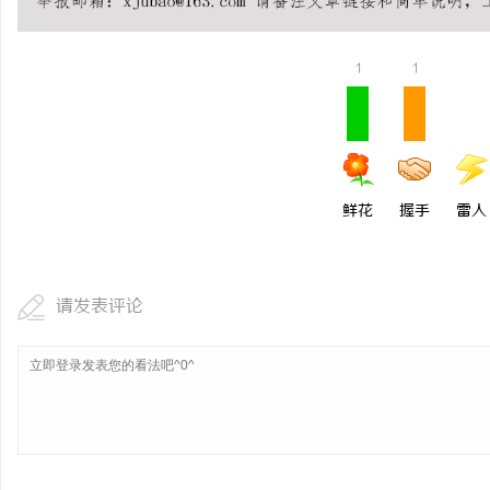
LAVIDA乐樱国际医疗中心
北京考研机构避坑指南，
1
1
息
鲜花
握手
雷人
港
请发表评论