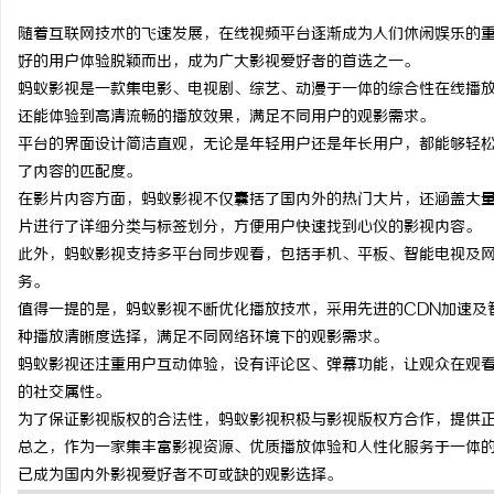
随着互联网技术的飞速发展，在线视频平台逐渐成为人们休闲娱乐的
好的用户体验脱颖而出，成为广大影视爱好者的首选之一。
蚂蚁影视是一款集电影、电视剧、综艺、动漫于一体的综合性在线播
还能体验到高清流畅的播放效果，满足不同用户的观影需求。
春
平台的界面设计简洁直观，无论是年轻用户还是年长用户，都能够轻
了内容的匹配度。
在影片内容方面，蚂蚁影视不仅囊括了国内外的热门大片，还涵盖大
片进行了详细分类与标签划分，方便用户快速找到心仪的影视内容。
此外，蚂蚁影视支持多平台同步观看，包括手机、平板、智能电视及
务。
值得一提的是，蚂蚁影视不断优化播放技术，采用先进的CDN加速及
种播放清晰度选择，满足不同网络环境下的观影需求。
信
蚂蚁影视还注重用户互动体验，设有评论区、弹幕功能，让观众在观
的社交属性。
为了保证影视版权的合法性，蚂蚁影视积极与影视版权方合作，提供
总之，作为一家集丰富影视资源、优质播放体验和人性化服务于一体
已成为国内外影视爱好者不可或缺的观影选择。