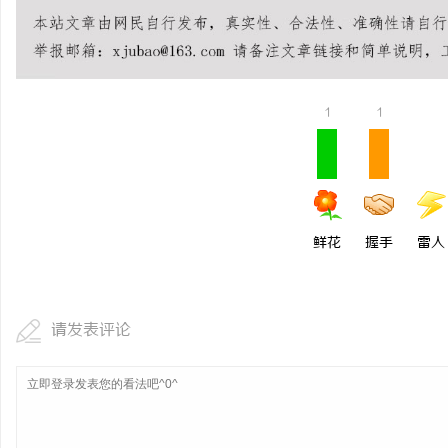
LAVIDA乐樱国际医疗中心
北京考研机构避坑指南，
息
1
1
鲜花
握手
雷人
港
请发表评论