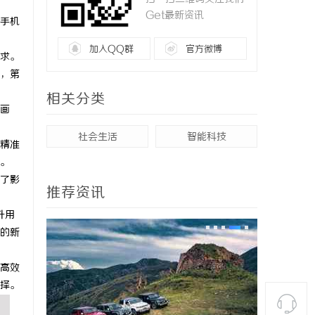
Get最新资讯
手机
加入QQ群
官方微博
求。
，第
相关分类
画
社会生活
智能科技
精准
。
了影
推荐资讯
升用
的新
高效
择。