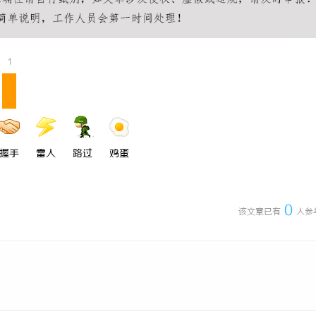
牛影视：打造优质影视体验的先锋
深度解析蚂蚁影视：智能影视平台的
与优势
1
握手
雷人
路过
鸡蛋
0
该文章已有
人参