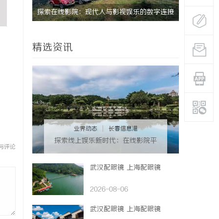
未来趋势
探索在线影院：现代人与影视娱乐的数字连接
分类信息网
之道
要作用解析
精选资讯
业界动态
|
长春信息港
探索线上娱乐新时代：在线影院平
与评论
台的魅力与未来发展趋势
武汉配眼镜 上海配眼镜
2026-08-06
武汉配眼镜 上海配眼镜