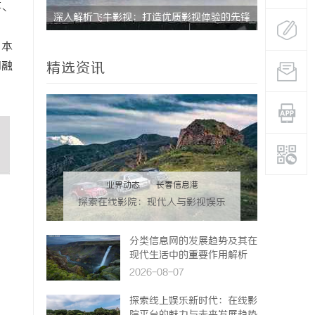
事、
险
深入解析飞牛影视：打造优质影视体验的先锋
深度解析蚂
平台
与优势
日本
圆融
精选资讯
业界动态
|
长春信息港
探索在线影院：现代人与影视娱乐
的数字连接之道
分类信息网的发展趋势及其在
现代生活中的重要作用解析
2026-08-07
探索线上娱乐新时代：在线影