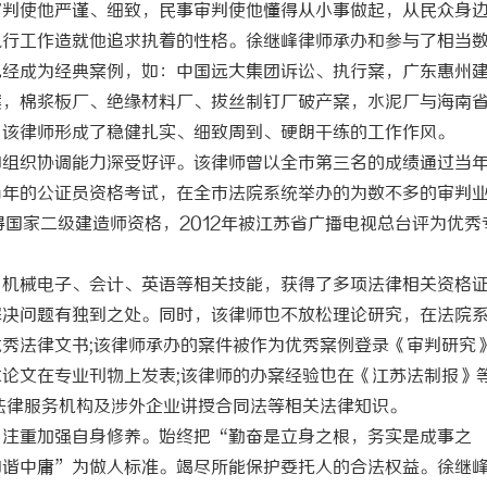
审判使他严谨、细致，民事审判使他懂得从小事做起，从民众身
执行工作造就他追求执着的性格。徐继峰律师承办和参与了相当
已经成为经典案例，如：中国远大集团诉讼、执行案，广东惠州
案，棉浆板厂、绝缘材料厂、拔丝制钉厂破产案，水泥厂与海南
，该律师形成了稳健扎实、细致周到、硬朗干练的工作作风。
和组织协调能力深受好评。该律师曾以全市第三名的成绩通过当
当年的公证员资格考试，在全市法院系统举办的为数不多的审判
得国家二级建造师资格，2012年被江苏省广播电视总台评为优秀
、机械电子、会计、英语等相关技能，获得了多项法律相关资格
解决问题有独到之处。同时，该律师也不放松理论研究，在法院
秀法律文书;该律师承办的案件被作为优秀案例登录《审判研究》
论文在专业刊物上发表;该律师的办案经验也在《江苏法制报》
法律服务机构及涉外企业讲授合同法等相关法律知识。
，注重加强自身修养。始终把“勤奋是立身之根，务实是成事之
和谐中庸”为做人标准。竭尽所能保护委托人的合法权益。徐继