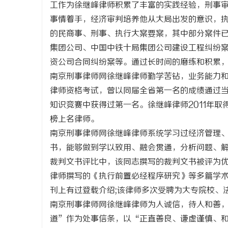
工作为徐继峰律师积累了丰富的实践经验，刑事
事情着手，经济审判培养他从大局出发的意识，
的民商事、刑事、执行大案要案，其中部分案件
集团公司、中国中铁十局集团公司建设工程纠纷
资公司合同纠纷案等。通过长时间的磨练和积累
春
南京刑事律师网徐继峰律师勤学苦钻，业务能力
律师资格考试，曾以同届全省第一名的成绩通过
知识竞赛中获得过第一名。徐继峰律师2011年取
榜上名律师。
南京刑事律师网徐继峰律师系统学习过经济管理
书，能够做到学以致用、融会贯通，分析问题、
裁判文书评比中，该同志撰写的裁判文书被评为优
信
律师撰写的《执行前置必经程序研究》等多篇学术
刊上有过登载介绍;该律师多次受聘为大专院校、
南京刑事律师网徐继峰律师为人诚信，待人和善
道”作为处事信条，以“正直善良、谦虚谨慎、