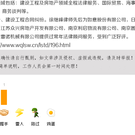
领域包括：建设工程及房地产领域全程法律服务、国际贸易、海
一眼万年！久匠量身定制的眉眼
商标买卖：：如何把握机遇与规避风
、商务谈判等。
整张脸的点睛之笔！淡颜系女生的
纷、建设工程合同纠纷。徐继峰律师先后为如意股份有限公司，
、江苏众兴房地产开发有限公司，南京利启物流有限公司、南京
东雷诺机械有限公司提供过常年法律顾问服务，受到广泛好评。
://www.wqlsw.cn/lstd/196.html
1
握手
雷人
路过
鸡蛋