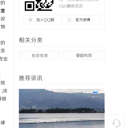
边的
Get最新资讯
数量
建设
加入QQ群
官方微博
省物
相关分类
年的
业务
社会生活
智能科技
专业
证
推荐资讯
系统
;该
等报
峰律