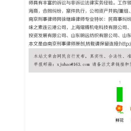
师具有丰富的诉讼与非诉讼法律实务经验。工作
武汉配眼镜 上海配眼镜
温婉灵动，
海商，合同纠纷，案件执行，公司资产并购/重组
唇，才是你
南京刑事律师网徐继峰律师专业特长：民商事纠
息
味之素连云港公司，上海熠腾机电科技有限公司
气质加分项
投资发展有限公司、山东明远纺织有限公司、山
本文是由南京刑事律师原创,转载请保留连接:
http
港
1
鲜花