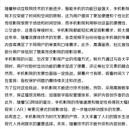
随着移动互联网技术的不断进步，智能手机的功能日益强大，手机影
院不仅突破了时间和空间的限制，还为用户提供了更加便捷和个性化
传统影院受限于场地和时间安排，而手机影院利用移动设备的便携性
公交途中，还是在等候时光，手机影院都能轻松满足观影需求，极大
春
近年来，随着流媒体技术的发展，各类视频平台纷纷推出手机端的专
内容库满足了不同用户的审美和口味需求。此外，高清画质、杜比音
部分用户体验到了媲美传统影院的观影效果。
手机影院的兴起，也改变了影视产业的传播方式。制片方通过与各大
同时，用户对即时互动功能的需求促进了弹幕、评论等社交元素的融
然而，手机影院的发展也面临一定挑战。屏幕尺寸有限，观看时间久
在差异；版权保护问题仍需持续关注和改进。
为了应对这些挑战，手机影院不断进行技术创新。例如，采用高刷新
信
技术，保证播放流畅性；加强数字版权管理体系，保护内容创作者的
此外，随着5G网络的普及，手机影院的传输速度和稳定性将得到大幅
现实（AR）等更沉浸式的观影体验，进一步推动移动娱乐的发展。
总而言之，手机影院作为时代发展的产物，大大丰富了人们的娱乐生
现代人休闲娱乐的重要选择。未来，随着技术的不断升级和内容创新