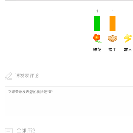
开店最怕“搜不到”为什么隔壁店铺没花钱，
安徽刑事辩护律师：为您
1
1
ai却天天给他免费派单？
息
鲜花
握手
雷人
请发表评论
港
全部评论