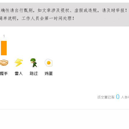
1
握手
雷人
路过
鸡蛋
0
该文章已有
人参