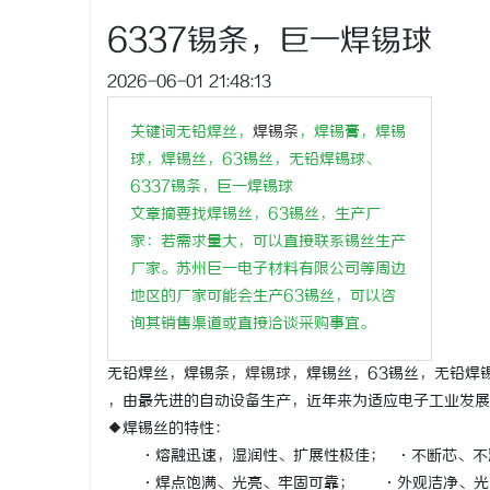
武汉配眼镜 上海配眼镜
6337锡条，巨一焊锡球
2026-06-01 21:48:13
息
关键词无铅焊丝，
焊锡条
，焊锡膏，焊锡
球，焊锡丝，63锡丝，无铅焊锡球、
6337锡条，巨一焊锡球
文章摘要找焊锡丝，63锡丝，生产厂
家：若需求量大，可以直接联系锡丝生产
厂家。苏州巨一电子材料有限公司等周边
地区的厂家可能会生产63锡丝，可以咨
港
询其销售渠道或直接洽谈采购事宜。
无铅焊丝，焊锡条，
焊锡球
，焊锡丝，63锡丝，无铅焊
，由最先进的自动设备生产，近年来为适应电子工业发
◆焊锡丝的特性：
·熔融迅速，湿润性、扩展性极佳； ·不断芯、不
·焊点饱满、光亮、牢固可靠； ·外观洁净、光