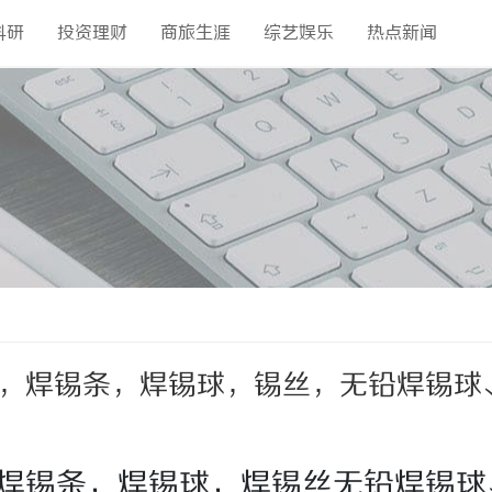
科研
投资理财
商旅生涯
综艺娱乐
热点新闻
丝，焊锡条，焊锡球，锡丝，无铅焊锡球
焊锡丝、牢固可靠；出渣少
，焊锡条，焊锡球，焊锡丝无铅焊锡球