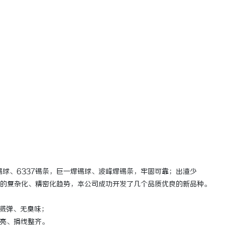
武汉配眼镜 上海配眼镜
武汉配眼镜 上海配眼镜
锡球、6337锡条，巨一焊锡球、波峰焊锡条，牢固可靠；出渣少
展的复杂化、精密化趋势，本公司成功开发了几个品质优良的新品种。
溅弹、无臭味；
亮、捐线整齐。