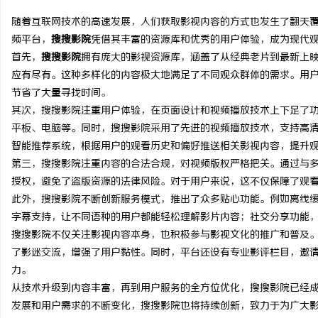
随着互联网技术的高速发展，人们获取影视内容的方式也发生了翻天
频平台，
搜搜影院
凭借其丰富的资源库和优秀的用户体验，成为现代
首先，
搜搜影院
拥有庞大的影视资源库，涵盖了从经典老片到最新上
应有尽有。这种多样化的内容极大地满足了不同观众群体的需求。用
春
节省了大量寻找时间。
其次，搜搜影院注重用户体验，在页面设计和视频播放技术上下足了
平板、电脑等。同时，搜搜影院采用了先进的视频播放技术，支持高
智能推荐系统，根据用户的观看历史和偏好推送相关影视内容，提升
第三，搜搜影院注重内容的合法合规，对视频版权严格把关。通过与
授权，避免了盗版资源的法律风险。对于用户来说，这不仅保障了观
此外，搜搜影院不断创新服务模式，推出了众多贴心功能。例如离线
字幕支持，让不同语种的用户都能轻松理解影片内容；社交分享功能
信
搜搜影院不仅关注影视内容本身，也积极参与影视文化的推广和普及
了影迷交流，增强了用户黏性。同时，平台还设有专业影评栏目，邀
力。
从技术升级到内容丰富，再到用户服务的全方位优化，搜搜影院已经
发展和用户需求的不断变化，搜搜影院也将持续创新，致力于为广大