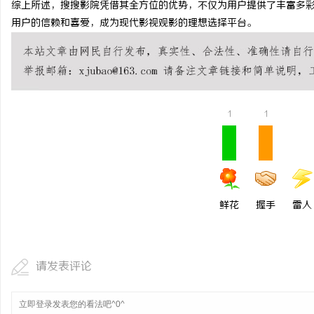
综上所述，搜搜影院凭借其全方位的优势，不仅为用户提供了丰富多
武汉配眼镜 上海配眼镜
揭秘成都私家侦探：专业
用户的信赖和喜爱，成为现代影视观影的理想选择平台。
疑惑
息
1
1
港
鲜花
握手
雷人
请发表评论