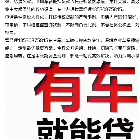
张、结清欠款。深圳车辆抵押贷款依托正规金融渠道，主打大额、高
业主大额周转的核心渠道，专业办理找雷经理13530875815。
申请条件宽松人性化，打破传统贷款的严苛限制。申请人年满18周岁
可申请，不纠结征信查询次数、不限制负债比例、不看社保公积金，
极高。
春
雷经理13530875815专注深圳车辆抵押贷款多年，深耕商业车
能力，定制最优融资方案。全程公开透明，杜绝一切隐形收费与套路
应急周转，还是中长期资金规划，都能一站式高效解决，助力深圳小
信