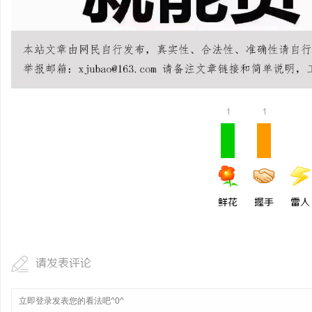
贝净 AC 国际医疗实验室，标准化研发体系
LAVIDA乐樱国际医疗中
全解析
息
1
1
港
鲜花
握手
雷人
请发表评论