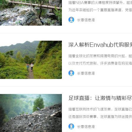
随着NBA赛事的火爆程度持续攀升，越来
为近年来崛起的一个重要直播渠道，凭借
NBA平台提供了多样化的观看方式。无
长春信息港
受高清流畅的比赛直播。此外，jrs直播还支持.
深入解析Envahub代购
随着全球化的发展和跨境电商的兴起，越
以及支付方式限制，许多消费者在购买海
而生，成为连接消费者与海外商品的重要
长春信息港
者轻松购买全球各地的优质商品。无论是日韩的.
足球直播：让激情与精彩尽
随着互联网技术的飞速发展，足球直播已
还是国际顶级赛事，足球直播为球迷提供
彩瞬间。首先，足球直播打破了时间和空
长春信息港
球迷有时难以按时观看自己喜欢的比赛。而通过