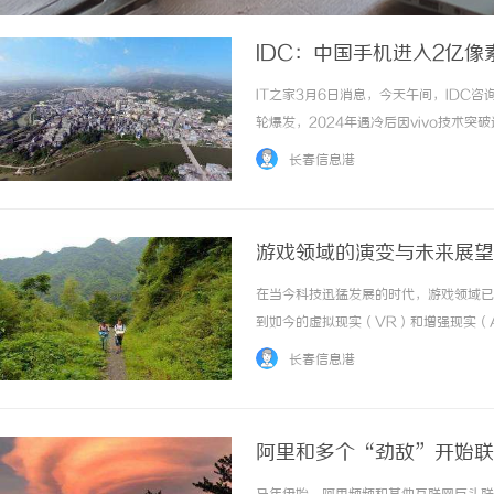
IDC：中国手机进入2亿
IT之家3月6日消息，今天午间，IDC咨
轮爆发，2024年遇冷后因vivo技术突
国手机市场将迈入该技术普及期，双2亿
长春信息港
AI算法提出更高要求，且消费... ...……
游戏领域的演变与未来展望
在当今科技迅猛发展的时代，游戏领域已
到如今的虚拟现实（VR）和增强现实（
变。最初，游戏领域的起源可以追溯到上
长春信息港
个人电脑的崛起，80年代和90年代见证了游戏
阿里和多个“劲敌”开始联