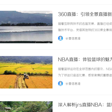
360直播：引领全景直播
随着互联网技术的迅猛发展，直播已经成
播技术平台，凭借其独特的360度全景
多采用固定或有限视角进行拍摄，观众只
长春信息港
头或全景摄像设备，捕捉场景的全方位画面，观
NBA直播：体验篮球的魅
随着篮球运动在全球范围内的普及，NB
为了球迷们追逐比赛、感受激情的重要途
丰富了球迷的观看体验。首先，NBA直
长春信息港
家中、办公室还是外出旅行，只需一部智能手机
深入解析jrs直播NBA：