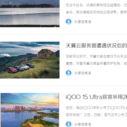
在当今社会，法律的复杂性日益增加，尤
省会，其法律服务市场也日渐成熟，南京
事律师，无疑能够为被告提供有力的法律
长春信息港
知识和丰富的实践经验。他们通常在法学院接受
天翼云服务器遭遇状况后的
在数字化时代，天翼云服务器作为众多企
重要。尽管天翼云具备多重防护机制，但
速有效的修复措施能够最大程度减少损失
长春信息港
速修复。一、状况发生后的紧急评估业务影响范
iQOO 15 Ultra官宣采
近日，继@iQOO手机公布了iQOO15
视效体验!”之后，日前，官方正式公布
峰屏，屏幕的局部峰值亮度高达8000n
长春信息港