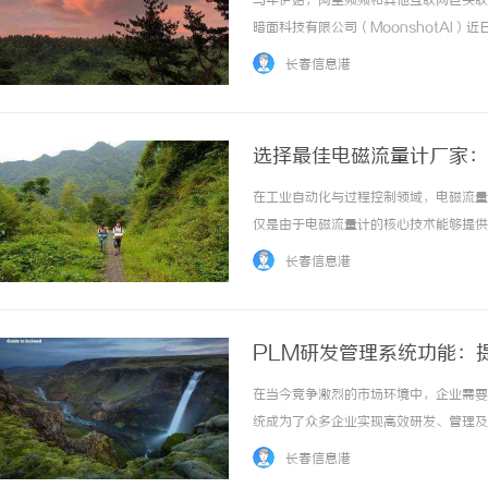
马年伊始，阿里频频和其他互联网巨头联
暗面科技有限公司（MoonshotAI
金额巨大，且投资方阵容异常豪华，其中
长春信息港
的“劲敌”，罕见携手在一家新兴科技公司砸下.
选择最佳电磁流量计厂家：
在工业自动化与过程控制领域，电磁流量
华视影视发展历程与行业影响力深入解析
武汉配眼镜 上海配眼镜
仅是由于电磁流量计的核心技术能够提供
水、化工及食品行业等多种应用场景。随
长春信息港
适的电磁流量计厂家成为了众多企业的难题。本
PLM研发管理系统功能：
在当今竞争激烈的市场环境中，企业需要
统成为了众多企业实现高效研发、管理及
通过多种功能来提升团队的协作效率、加
长春信息港
研发管理系统功能及其意义。1.PLM系统概述产