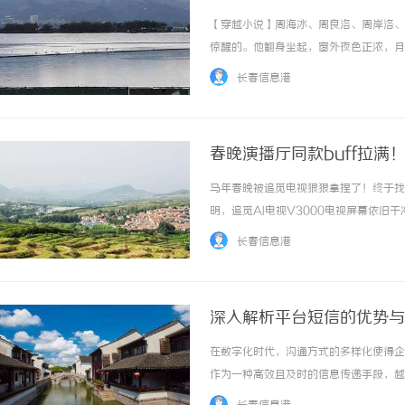
【穿越小说】周海冰、周良洛、周岸洛、
惊醒的。他翻身坐起，窗外夜色正浓，月
夜里显得格外刺耳。“大哥！”周良洛的
长春信息港
在院子里，脸色凝重。周良洛手里拿着一封信，
春晚演播厅同款buff拉满
马年春晚被追觅电视狠狠拿捏了！终于找
明，追觅AI电视V3000电视屏幕依
字都看得一清二楚，全家围坐一圈，再也
长春信息港
晚的正确打开方式！春晚同款黑科技！1.8%超低
深入解析平台短信的优势与
在数字化时代，沟通方式的多样化使得企
作为一种高效且及时的信息传递手段，越
达的效率，而且优化了用户体验。本文将