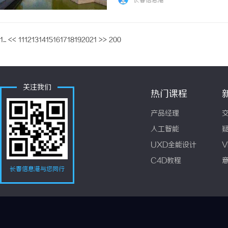
长春信息港
解和运用这一重要的沟通工具。一、什么是平台
1...
<<
11
12
13
14
15
16
17
18
19
20
21
>>
200
关注我们
热门课程
产品经理
人工智能
UXD全能设计
V
C4D教程
长春信息港与您同行