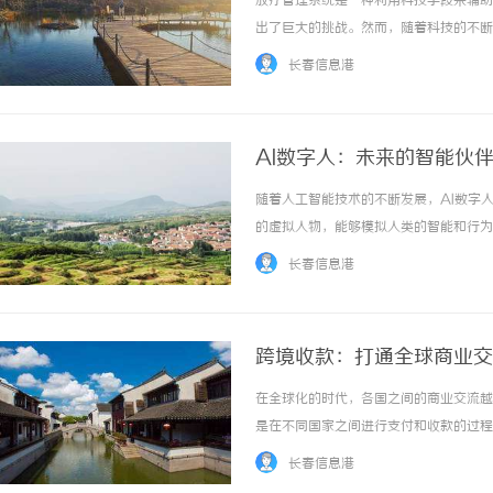
放疗管理系统是一种利用科技手段来辅助
出了巨大的挑战。然而，随着科技的不断
疗管理系统的功能和优势。放疗管理系统
长春信息港
管理。首先，放疗管理系统可以通过患者的CT或
AI数字人：未来的智能伙
随着人工智能技术的不断发展，AI数字
的虚拟人物，能够模拟人类的智能和行为
工作中的有益伙伴。AI数字人的应用范
长春信息港
疗，提供个性化的医疗服务；在教育领域，它们
跨境收款：打通全球商业交
在全球化的时代，各国之间的商业交流越
是在不同国家之间进行支付和收款的过程
下几个重要的功能和优势：首先，跨境收
长春信息港
场扩大到全球范围，不再受限于国内市场的局限