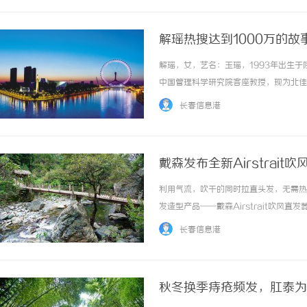
解瑶热搜达到1000万的故
解瑶，女，艺名：玉瑶，1993年出生
中国管理科学研究院客座教授，现为北佳
训与督导，包括北大临床心理中心医学临
长春信息港
象对话与心理治疗连续培训，中挪精神分析连续
戴森发布全新Airstrai
利用气流，吹干的同时拉直头发，无需热夹
发造型产品——戴森Airstrait吹风直
新行业，以全新的直发造型方式，真正帮助
长春信息港
流技术的再次革新应... ...……
秋冬换季痔疮频发，肛泰为