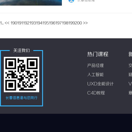
长春信息港
的电影，如动作片、爱情片、科幻片等等。通过
1...
<<
190
191
192
193
194
195
196
197
198
199
200
>>
关注我们
热门课程
产品经理
人工智能
UXD全能设计
V
C4D教程
长春信息港与您同行