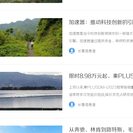
中扮演着至关重要的角色。他们负责质疑证人的
加速器：推动科技创新的引
加速器是当今科技创新领域中的一股强大
引擎。加速器通过提供资金、导师和资源
加速器的作用显得尤为重要。加速器的出
长春信息港
资金，还能够得到来自各行各业的导师指导。这
限时8.98万元起，秦PL
上市以来,秦PLUSDM-i2023冠军
油家轿多次发起价格战,降价求市,A轿市
秦PLUSDM-i2023冠军版,终端给予
长春信息港
解,得... ...……
从奔驰、林肯到路特斯，毛