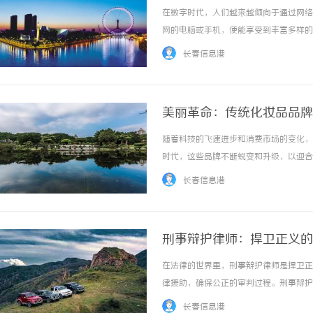
在数字时代，人们越来越倾向于通过网络
网的电脑或手机，便能享受到丰富多样的
3686影院免费提供各种热门大片的在
长春信息港
院都会及时更新，确保影迷们能够第一时间欣赏
美丽革命：传统化妆品品牌
随着科技的飞速进步和消费市场的变化，
时代，这些品牌不断蜕变和升级，以迎合
应用，实现了企业的数字化升级和产业链
长春信息港
行业，正在经历一场深刻的变革。传统品牌通过
刑事辩护律师：捍卫正义的
在法律的世界里，刑事辩护律师是捍卫正
律援助，确保公正的审判过程。刑事辩护
息，并准备有效的辩护策略。他们必须熟
长春信息港