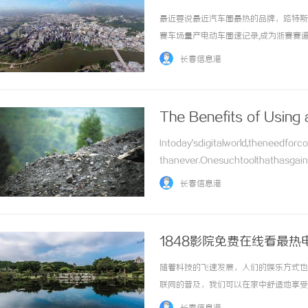
最近要说最近汽车圈最热的品牌，路特斯肯定
赛车场量产电动车圈速记录,成为浙赛赛道
EmiraGT4包揽大湾区杯GT4组别
长春信息港
照片，“最美展台”点赞者众；... ...……
The Benefits of Using 
Intoday'sdigitalworld,theneedfo
thanever.Onesuchtoolthathasgai
t... ...……
长春信息港
1848影院免费在线看最热
随着科技的飞速发展，人们的娱乐方式也
联网的普及，我们可以在家中舒适地享受
1848影院是一个专业的在线电影平台